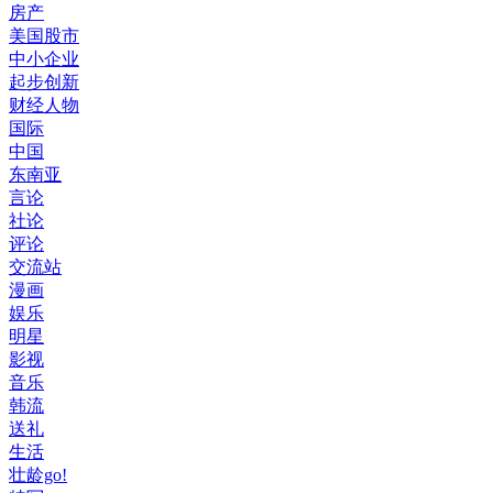
房产
美国股市
中小企业
起步创新
财经人物
国际
中国
东南亚
言论
社论
评论
交流站
漫画
娱乐
明星
影视
音乐
韩流
送礼
生活
壮龄go!