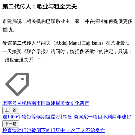
第二代传人：歇业与租金无关
市建局说，相关机构已联系业主一家，并在探讨如何提供更多
援助。
餐馆第二代传人马纳夫（Abdul Manaf Haji Isnin）在营业最后
一天接受《联合早报》访问时，婉拒多谈歇业的决定，只说：
“跟租金没关系。”
老字号
甘榜格南
市区重建局
美食
文化遗产
上一篇
逾1300个较短等候期组屋2月销售 淡滨尼一项目不到两年建好
下一篇
检查滑动门时被倒下的门压中 一名工人不治身亡