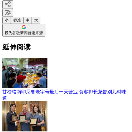
小
标准
中
大
设为谷歌新闻首选来源
延伸阅读
甘榜格南印尼餐老字号最后一天营业 食客排长龙告别儿时味
道