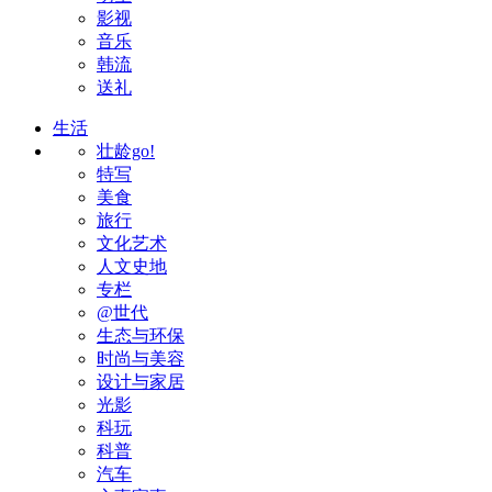
影视
音乐
韩流
送礼
生活
壮龄go!
特写
美食
旅行
文化艺术
人文史地
专栏
@世代
生态与环保
时尚与美容
设计与家居
光影
科玩
科普
汽车