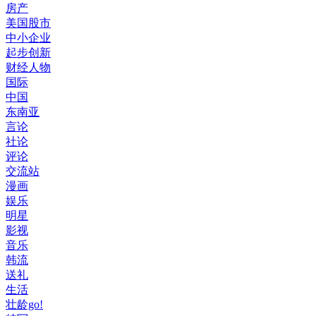
房产
美国股市
中小企业
起步创新
财经人物
国际
中国
东南亚
言论
社论
评论
交流站
漫画
娱乐
明星
影视
音乐
韩流
送礼
生活
壮龄go!