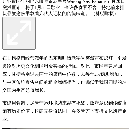
开业近80年的巴东咖哩饭老字号Warong Nasi Pariaman1月20日
突然宣布，将于1月31日歇业，令许多食客不舍，特地前来排
队品尝这份承载着几代人记忆的传统味道。 （林明顺摄）
在甘榜格南经营78年的
巴东咖哩饭老字号突然宣布熄灯
，引发
舆论对历史文化街区租金甚高的担忧。对此，市区重建局回
应，甘榜格南过去两年的店租中位数，以每年2%稳步增加，
与中区传统零售空间的租金增幅相当，也远低于我国同期的名
义
国内生产总值
增长。
市建局
强调，尽管营运环境越来越有挑战，政府意识到传统店
铺有历史价值，也建立身份认同，会多管齐下支持文化遗产企
业。