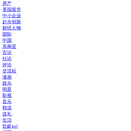
房产
美国股市
中小企业
起步创新
财经人物
国际
中国
东南亚
言论
社论
评论
交流站
漫画
娱乐
明星
影视
音乐
韩流
送礼
生活
壮龄go!