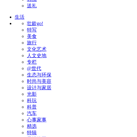
送礼
生活
壮龄go!
特写
美食
旅行
文化艺术
人文史地
专栏
@世代
生态与环保
时尚与美容
设计与家居
光影
科玩
科普
汽车
心事家事
精选
特辑