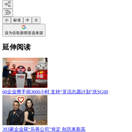
小
标准
中
大
设为谷歌新闻首选来源
延伸阅读
60企业携手捐3600小时 支持“灵活志愿计划”庆SG60
393家企业获“乐善公司”肯定 创历来新高