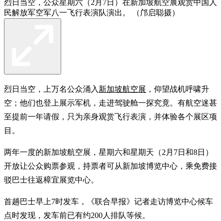
烈日当空，公众星期六（2月7日）在新加坡航空展观赏中国人
民解放军空军八一飞行表演队演出。 （邝启聪摄）
烈日当空，上万名公众涌入
新加坡航空展
，仰望战机呼啸升
空；他们也登上展示军机，走进驾驶舱一探究竟。有航空迷甚
至提前一年请假，只为亲身观赏飞行表演，并体验各个展区项
目。
两年一度的新加坡航空展，星期六和星期天（2月7日和8日）
开放让公众购票参观，持票者可从新加坡博览中心，乘免费接
驳巴士往返樟宜展览中心。
首趟巴士早上7时发车，《联合早报》记者走访博览中心候车
点时发现，发车前已有约200人排队等候。