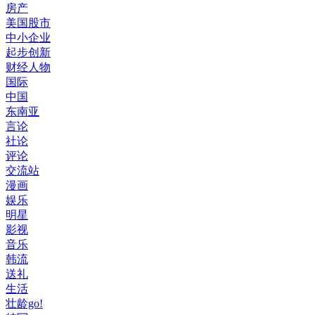
房产
美国股市
中小企业
起步创新
财经人物
国际
中国
东南亚
言论
社论
评论
交流站
漫画
娱乐
明星
影视
音乐
韩流
送礼
生活
壮龄go!