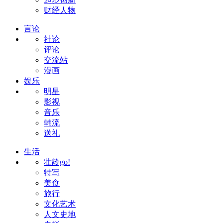
财经人物
言论
社论
评论
交流站
漫画
娱乐
明星
影视
音乐
韩流
送礼
生活
壮龄go!
特写
美食
旅行
文化艺术
人文史地