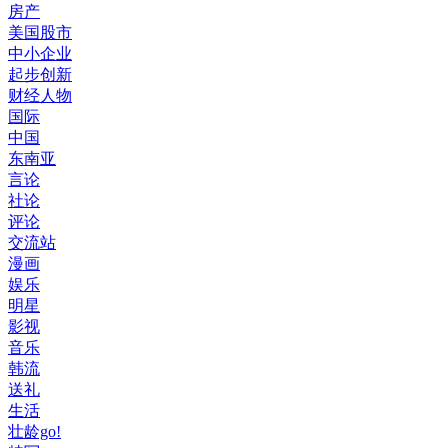
房产
美国股市
中小企业
起步创新
财经人物
国际
中国
东南亚
言论
社论
评论
交流站
漫画
娱乐
明星
影视
音乐
韩流
送礼
生活
壮龄go!