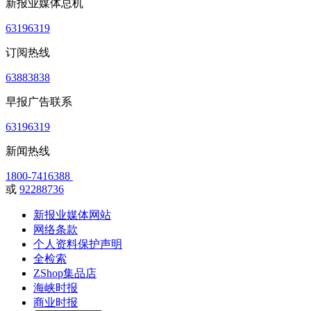
新报业媒体总机
63196319
订阅热线
63883838
早报广告联系
63196319
新闻热线
1800-7416388
或
92288736
新报业媒体网站
网络条款
个人资料保护声明
全检索
ZShop集品店
海峡时报
商业时报