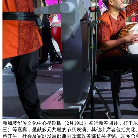
新加坡华族文化中心星期四（2月19日）举行新春团拜，打击乐团FENG
三）等嘉宾，呈献多元共融的节庆表演。其他出席者包括文化
蔡其生、社会及家庭发展部兼内政部政务部长吴培铭、宗乡总