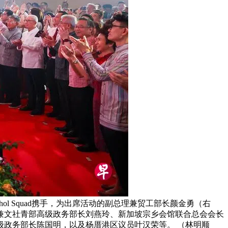
 Dhol Squad携手，为出席活动的副总理兼贸工部长颜金勇（右
兼文社青部高级政务部长刘燕玲、新加坡宗乡会馆联合总会会长
政务部长陈国明，以及杨厝港区议员叶汉荣等。 （林明顺