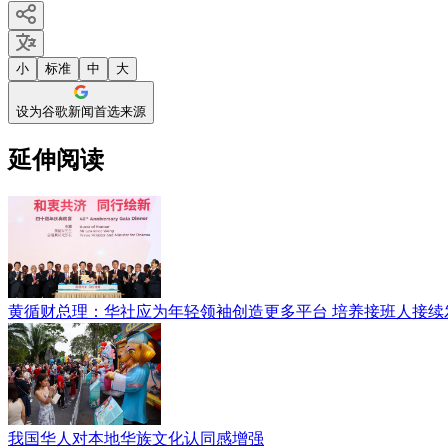
小
标准
中
大
设为谷歌新闻首选来源
延伸阅读
黄循财总理：华社应为年轻领袖创造更多平台 培养接班人接续
我国华人对本地华族文化认同感增强