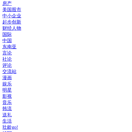
房产
美国股市
中小企业
起步创新
财经人物
国际
中国
东南亚
言论
社论
评论
交流站
漫画
娱乐
明星
影视
音乐
韩流
送礼
生活
壮龄go!