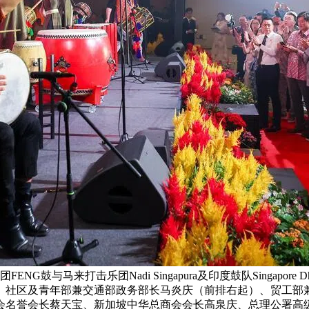
鼓与马来打击乐团Nadi Singapura及印度鼓队Singapore
、社区及青年部兼交通部政务部长马炎庆（前排右起）、贸工部
会名誉会长蔡天宝、新加坡中华总商会会长高泉庆、总理公署高级