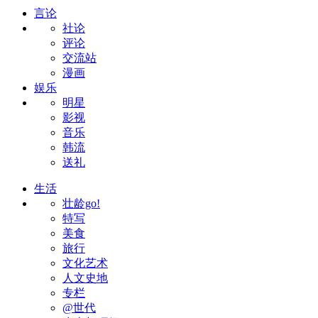
言论
社论
评论
交流站
漫画
娱乐
明星
影视
音乐
韩流
送礼
生活
壮龄go!
特写
美食
旅行
文化艺术
人文史地
专栏
@世代