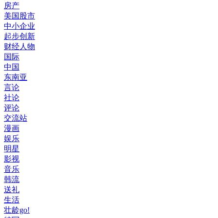
房产
美国股市
中小企业
起步创新
财经人物
国际
中国
东南亚
言论
社论
评论
交流站
漫画
娱乐
明星
影视
音乐
韩流
送礼
生活
壮龄go!