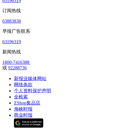
63196319
订阅热线
63883838
早报广告联系
63196319
新闻热线
1800-7416388
或
92288736
新报业媒体网站
网络条款
个人资料保护声明
全检索
ZShop集品店
海峡时报
商业时报