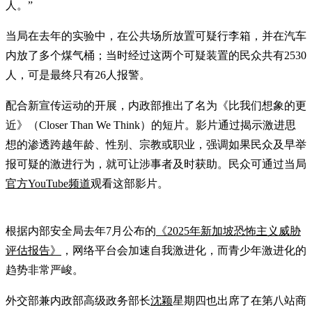
人。”
当局在去年的实验中，在公共场所放置可疑行李箱，并在汽车
内放了多个煤气桶；当时经过这两个可疑装置的民众共有2530
人，可是最终只有26人报警。
配合新宣传运动的开展，内政部推出了名为《比我们想象的更
近》（Closer Than We Think）的短片。影片通过揭示激进思
想的渗透跨越年龄、性别、宗教或职业，强调如果民众及早举
报可疑的激进行为，就可让涉事者及时获助。民众可通过当局
官方YouTube频道
观看这部影片。
根据内部安全局去年7月公布的
《2025年新加坡恐怖主义威胁
评估报告》
，网络平台会加速自我激进化，而青少年激进化的
趋势非常严峻。
外交部兼内政部高级政务部长
沈颖
星期四也出席了在第八站商