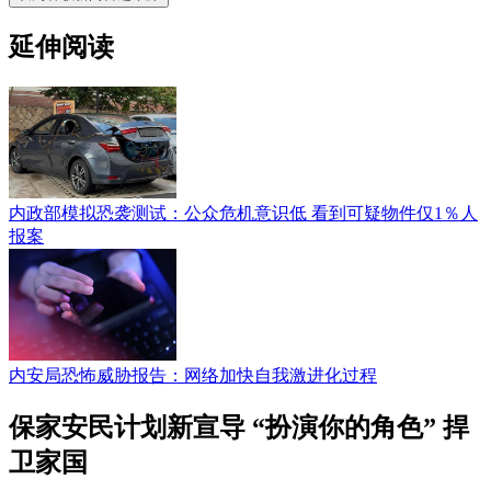
延伸阅读
内政部模拟恐袭测试：公众危机意识低 看到可疑物件仅1％人
报案
内安局恐怖威胁报告：网络加快自我激进化过程
保家安民计划新宣导 “扮演你的角色” 捍
卫家国