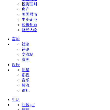
投资理财
房产
美国股市
中小企业
起步创新
财经人物
言论
社论
评论
交流站
漫画
娱乐
明星
影视
音乐
韩流
送礼
生活
壮龄go!
特写