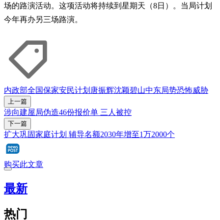
场的路演活动。这项活动将持续到星期天（8日）。当局计划
今年再办另三场路演。
内政部
全国保家安民计划
唐振辉
沈颖
碧山
中东局势
恐怖威胁
上一篇
涉向建屋局伪造46份报价单 三人被控
下一篇
扩大巩固家庭计划 辅导名额2030年增至1万2000个
购买此文章
最新
热门