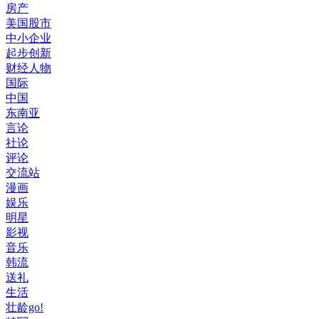
房产
美国股市
中小企业
起步创新
财经人物
国际
中国
东南亚
言论
社论
评论
交流站
漫画
娱乐
明星
影视
音乐
韩流
送礼
生活
壮龄go!