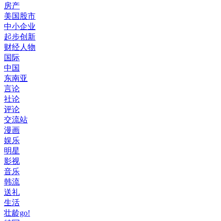
房产
美国股市
中小企业
起步创新
财经人物
国际
中国
东南亚
言论
社论
评论
交流站
漫画
娱乐
明星
影视
音乐
韩流
送礼
生活
壮龄go!