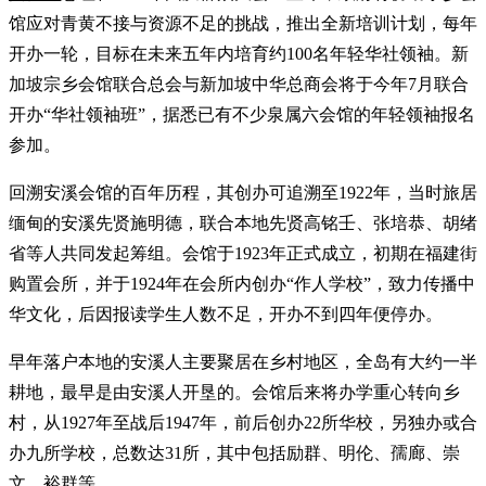
馆应对青黄不接与资源不足的挑战，推出全新培训计划，每年
开办一轮，目标在未来五年内培育约100名年轻华社领袖。新
加坡宗乡会馆联合总会与新加坡中华总商会将于今年7月联合
开办“华社领袖班”，据悉已有不少泉属六会馆的年轻领袖报名
参加。
回溯安溪会馆的百年历程，其创办可追溯至1922年，当时旅居
缅甸的安溪先贤施明德，联合本地先贤高铭壬、张培恭、胡绪
省等人共同发起筹组。会馆于1923年正式成立，初期在福建街
购置会所，并于1924年在会所内创办“作人学校”，致力传播中
华文化，后因报读学生人数不足，开办不到四年便停办。
早年落户本地的安溪人主要聚居在乡村地区，全岛有大约一半
耕地，最早是由安溪人开垦的。会馆后来将办学重心转向乡
村，从1927年至战后1947年，前后创办22所华校，另独办或合
办九所学校，总数达31所，其中包括励群、明伦、孺廊、崇
文、裕群等。