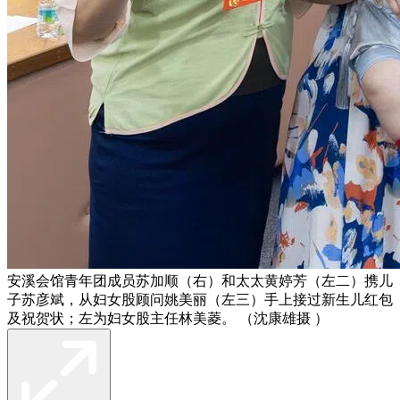
安溪会馆青年团成员苏加顺（右）和太太黄婷芳（左二）携儿
子苏彦斌，从妇女股顾问姚美丽（左三）手上接过新生儿红包
及祝贺状；左为妇女股主任林美菱。 （沈康雄摄 ）