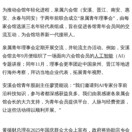
为推动会馆年轻化进程，泉属六会馆（安溪、晋江、南安、惠
安、永春与同安）于两年前联合成立“泉属青年理事会”，由每
家会馆选派三名年轻代表组成，旨在促进各馆青年会员间的交
流互动，为会馆培养新一代接班人。
泉属青年理事会定期开展交流，并轮流主办活动。例如，安溪
会馆去年9月便组织了一场面向六会馆会员的
人工智能
（AI）
专题讲座；同年11月，理事会更率团赴中国泉州、晋江等地进
行海外考察，拜访当地企业代表，拓展青年视野。
安溪会馆青年股副主任廖贤能说：“我们邀请到AI专家分享前
沿科技知识，参与者都深感获益良多。我们由衷感谢各泉属会
馆会长的大力支持，为青年会员提供平台、人脉与经费资源，
让这些活动得以顺利开展。”
黄循财
总理在2025年国庆群众大会上宣布，政府将协助宗乡会