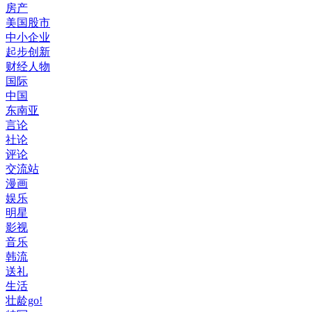
房产
美国股市
中小企业
起步创新
财经人物
国际
中国
东南亚
言论
社论
评论
交流站
漫画
娱乐
明星
影视
音乐
韩流
送礼
生活
壮龄go!