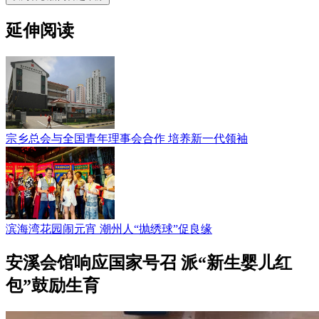
延伸阅读
宗乡总会与全国青年理事会合作 培养新一代领袖
滨海湾花园闹元宵 潮州人“抛绣球”促良缘
安溪会馆响应国家号召 派“新生婴儿红
包”鼓励生育