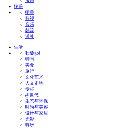
漫画
娱乐
明星
影视
音乐
韩流
送礼
生活
壮龄go!
特写
美食
旅行
文化艺术
人文史地
专栏
@世代
生态与环保
时尚与美容
设计与家居
光影
科玩