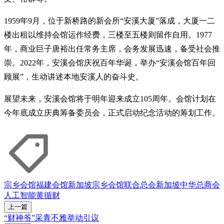
1959年9月，位于新桥路的新会所“安溪大厦”落成，大厦一二
楼出租以维持会馆运作经费，三楼至五楼则留作自用。1977
年，商业巨子唐裕出任常务主席，会务发展迅速，备受社会推
崇。2022年，安溪会馆庆祝百年华诞，举办“安溪会馆百年回
顾展”，生动讲述本地安溪人的奋斗史。
展望未来，安溪会馆将于明年迎来成立105周年。会馆计划在
今年底成立庆典筹备委员会，正式启动纪念活动的筹划工作。
宗乡会馆
福建
会馆
新加坡宗乡会馆联合总会
新加坡中华总商会
人工智能
黄循财
上一篇
“财神爷”采青不雅举动引议