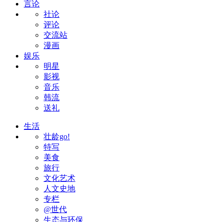
言论
社论
评论
交流站
漫画
娱乐
明星
影视
音乐
韩流
送礼
生活
壮龄go!
特写
美食
旅行
文化艺术
人文史地
专栏
@世代
生态与环保