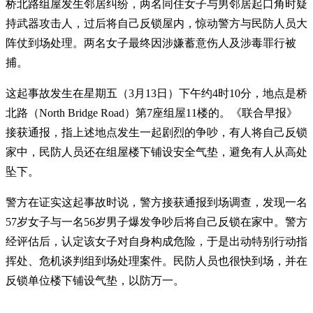
桥北路组屋发生邻居纠纷，两名同住女子与男邻居起口角时疑
持武器攻击人，过后将自己反锁屋内，惊动警方与民防人员大
阵仗到场处理。两名女子最终因涉嫌蓄意伤人及涉毒罪行被
捕。
这起事故发生在星期五（3月13日）下午约4时10分，地点是桥
北路（North Bridge Road）第7座组屋11楼的。《联合早报》
接获通报，指上述地点发生一起剧烈的争吵，有人将自己反锁
家中，民防人员还在组屋楼下铺设安全气垫，避免有人从高处
坠下。
警方在证实这起事故时说，警方接获通报到场调查，发现一名
57岁女子与一名56岁男子爆发争吵后将自己反锁在家中。警方
经评估后，认定该女子对自身构成危险，于是出动特别行动指
挥处、危机谈判组到场处理案件。民防人员也很快到场，并在
反锁单位楼下铺设气垫，以防万一。