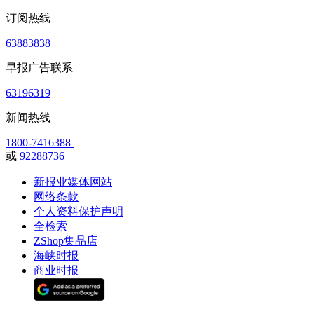
订阅热线
63883838
早报广告联系
63196319
新闻热线
1800-7416388
或
92288736
新报业媒体网站
网络条款
个人资料保护声明
全检索
ZShop集品店
海峡时报
商业时报