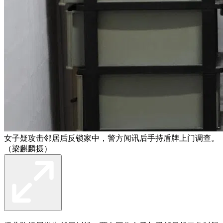
女子疑攻击邻居后反锁家中，警方闻讯后手持盾牌上门调查。
（梁麒麟摄）