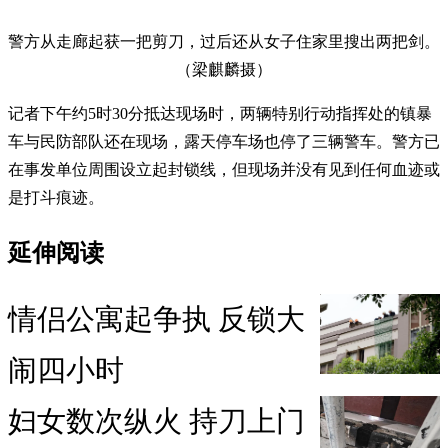
警方从走廊起获一把剪刀，过后还从女子住家里搜出两把剑。
（梁麒麟摄）
记者下午约5时30分抵达现场时，两辆特别行动指挥处的镇暴
车与民防部队还在现场，露天停车场也停了三辆警车。警方已
在事发单位周围设立起封锁线，但现场并没有见到任何血迹或
是打斗痕迹。
延伸阅读
情侣公寓起争执 反锁大
闹四小时
妇女数次纵火 持刀上门