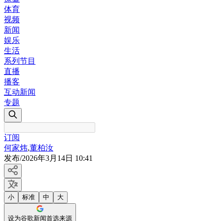
体育
视频
新闻
娱乐
生活
系列节目
直播
播客
互动新闻
专题
订阅
何家炜
,
董柏汝
发布
/
2026年3月14日 10:41
小
标准
中
大
设为谷歌新闻首选来源