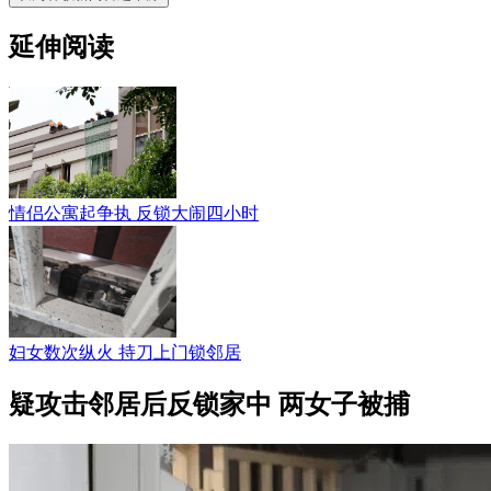
延伸阅读
情侣公寓起争执 反锁大闹四小时
妇女数次纵火 持刀上门锁邻居
疑攻击邻居后反锁家中 两女子被捕