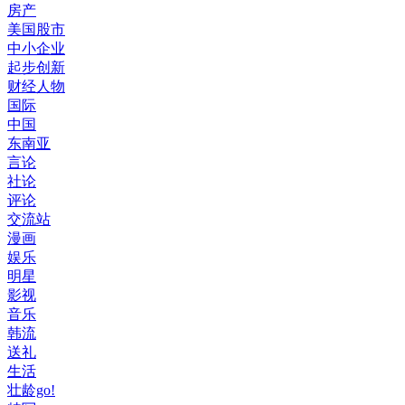
房产
美国股市
中小企业
起步创新
财经人物
国际
中国
东南亚
言论
社论
评论
交流站
漫画
娱乐
明星
影视
音乐
韩流
送礼
生活
壮龄go!