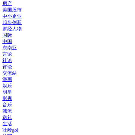
房产
美国股市
中小企业
起步创新
财经人物
国际
中国
东南亚
言论
社论
评论
交流站
漫画
娱乐
明星
影视
音乐
韩流
送礼
生活
壮龄go!