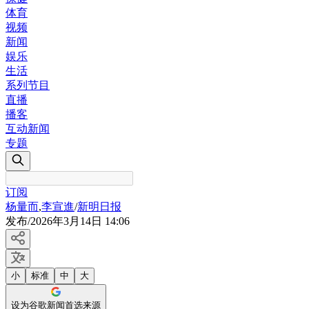
体育
视频
新闻
娱乐
生活
系列节目
直播
播客
互动新闻
专题
订阅
杨量而
,
李宣進
/
新明日报
发布
/
2026年3月14日 14:06
小
标准
中
大
设为谷歌新闻首选来源