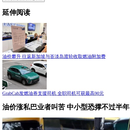
延伸阅读
油价攀升 往返新加坡与峇淡岛渡轮收取燃油附加费
GrabCab发燃油券支援司机 全职司机可获最高90元
油价涨私巴业者叫苦 中小型恐撑不过半年