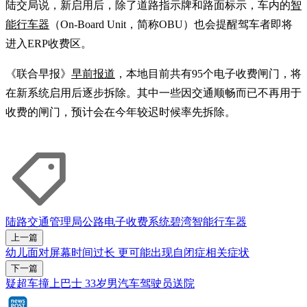
陆交局说，新启用后，除了道路指示牌和路面标示，车内的
智
能行车器
（On-Board Unit，简称OBU）也会提醒驾车者即将
进入ERP收费区。
《联合早报》
早前报道
，本地目前共有95个电子收费闸门，将
在新系统启用后逐步拆除。其中一些因交通顺畅而已不再用于
收费的闸门，预计会在今年较迟时候率先拆除。
陆路交通管理局
公路电子收费系统
碧湾
智能行车器
上一篇
幼儿面对屏幕时间过长 更可能出现自闭症相关症状
下一篇
疑超车撞上巴士 33岁男汽车驾驶员送院