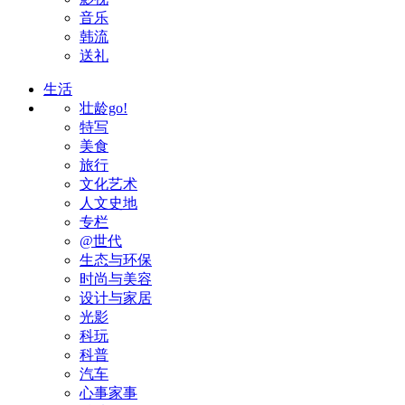
音乐
韩流
送礼
生活
壮龄go!
特写
美食
旅行
文化艺术
人文史地
专栏
@世代
生态与环保
时尚与美容
设计与家居
光影
科玩
科普
汽车
心事家事