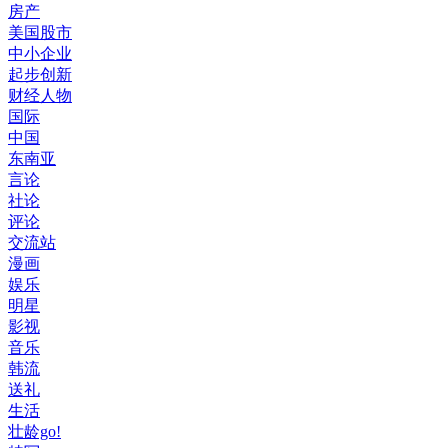
房产
美国股市
中小企业
起步创新
财经人物
国际
中国
东南亚
言论
社论
评论
交流站
漫画
娱乐
明星
影视
音乐
韩流
送礼
生活
壮龄go!