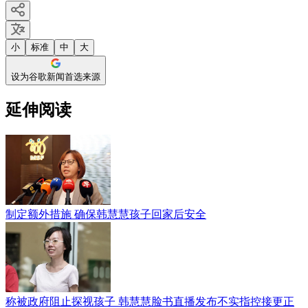
小
标准
中
大
设为谷歌新闻首选来源
延伸阅读
制定额外措施 确保韩慧慧孩子回家后安全
称被政府阻止探视孩子 韩慧慧脸书直播发布不实指控接更正