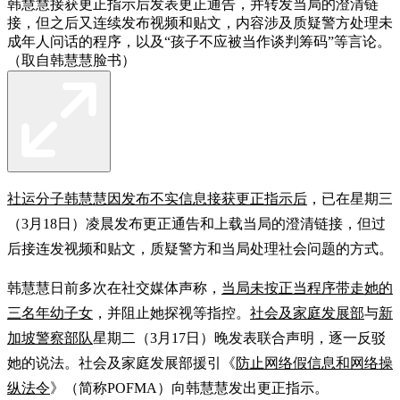
韩慧慧接获更正指示后发表更正通告，并转发当局的澄清链
接，但之后又连续发布视频和贴文，内容涉及质疑警方处理未
成年人问话的程序，以及“孩子不应被当作谈判筹码”等言论。
（取自韩慧慧脸书）
社运分子韩慧慧因发布不实信息接获更正指示后
，已在星期三
（3月18日）凌晨发布更正通告和上载当局的澄清链接，但过
后接连发视频和贴文，质疑警方和当局处理社会问题的方式。
韩慧慧日前多次在社交媒体声称，
当局未按正当程序带走她的
三名年幼子女
，并阻止她探视等指控。
社会及家庭发展部
与
新
加坡警察部队
星期二（3月17日）晚发表联合声明，逐一反驳
她的说法。社会及家庭发展部援引《
防止网络假信息和网络操
纵法令
》（简称POFMA）向韩慧慧发出更正指示。