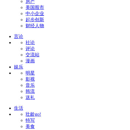
房产
美国股市
中小企业
起步创新
财经人物
言论
社论
评论
交流站
漫画
娱乐
明星
影视
音乐
韩流
送礼
生活
壮龄go!
特写
美食