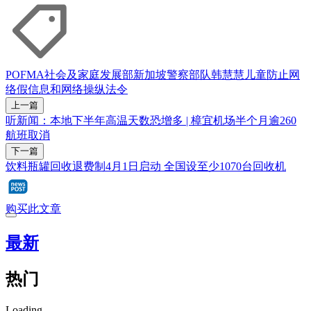
POFMA
社会及家庭发展部
新加坡警察部队
韩慧慧
儿童
防止网
络假信息和网络操纵法令
上一篇
听新闻：本地下半年高温天数恐增多 | 樟宜机场半个月逾260
航班取消
下一篇
饮料瓶罐回收退费制4月1日启动 全国设至少1070台回收机
购买此文章
最新
热门
Loading...