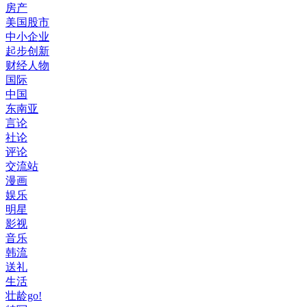
房产
美国股市
中小企业
起步创新
财经人物
国际
中国
东南亚
言论
社论
评论
交流站
漫画
娱乐
明星
影视
音乐
韩流
送礼
生活
壮龄go!