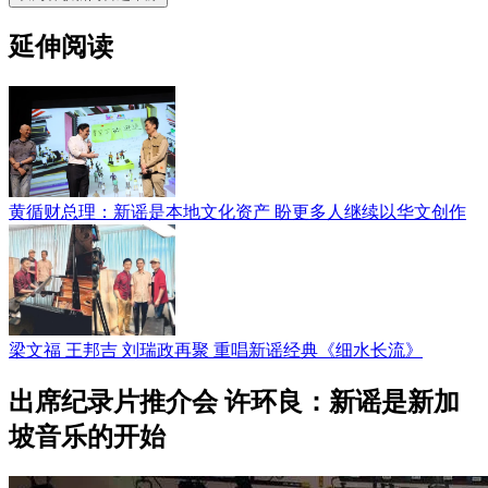
延伸阅读
黄循财总理：新谣是本地文化资产 盼更多人继续以华文创作
梁文福 王邦吉 刘瑞政再聚 重唱新谣经典《细水长流》
出席纪录片推介会 许环良：新谣是新加
坡音乐的开始