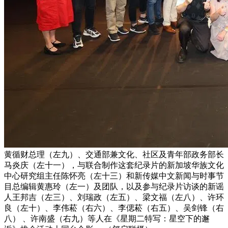
黄循财总理（左九）、交通部兼文化、社区及青年部政务部长
马炎庆（左十一），与联合制作这套纪录片的新加坡华族文化
中心研究组主任陈怀亮（左十三）和新传媒中文新闻与时事节
目总编辑黄惠玲（左一）及团队，以及参与纪录片访谈的新谣
人王邦吉（左三）、刘瑞政（左五）、梁文福（左八）、许环
良（左十）、李伟菘（右六）、李偲菘（右五）、吴剑锋（右
八） 、许南盛（右九）等人在《星期二特写：星空下的邂