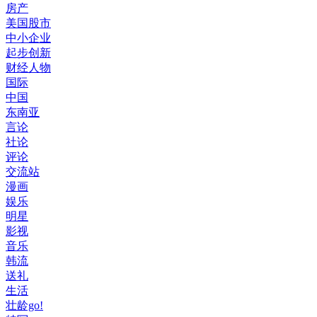
房产
美国股市
中小企业
起步创新
财经人物
国际
中国
东南亚
言论
社论
评论
交流站
漫画
娱乐
明星
影视
音乐
韩流
送礼
生活
壮龄go!