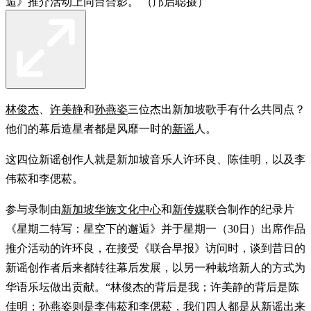
逅》推介活动上同台合影。 （邝启聪摄）
林俊杰
、
许美静
和
孙燕姿
三位杰出新加坡歌手有什么共同点？
他们的幕后造星者都是风靡一时的
新谣
人。
这四位新谣创作人就是新加坡音乐人许环良、陈佳明，以及李
伟菘和李偲菘。
参与录制由
新加坡华族文化中心
和
新传媒
联合制作的纪录片
《星期二特写：星空下的邂逅》并于星期一（30日）出席作品
推介活动的许环良，在接受《联合早报》访问时，谈到昔日的
新谣创作者后来都转往幕后发展，以另一种栽培新人的方式为
华语乐坛做出贡献。“林俊杰的背后是我；许美静的背后是陈
佳明；孙燕姿则是李伟菘和李偲菘，我们四人都是从新谣出来