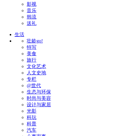
影视
音乐
韩流
送礼
生活
壮龄go!
特写
美食
旅行
文化艺术
人文史地
专栏
@世代
生态与环保
时尚与美容
设计与家居
光影
科玩
科普
汽车