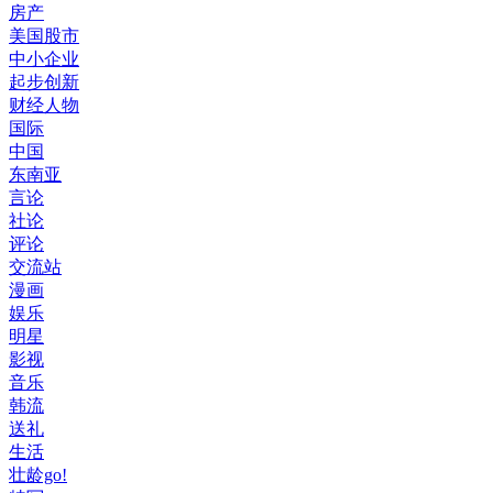
房产
美国股市
中小企业
起步创新
财经人物
国际
中国
东南亚
言论
社论
评论
交流站
漫画
娱乐
明星
影视
音乐
韩流
送礼
生活
壮龄go!