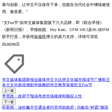
展与创新，让华文不仅保存下来，也能在当代社会中继续被使
用、被喜爱。”
“文Fun节”由华文媒体集团旗下六大品牌，即《联合早报》
《新明日报》、早报校园、Hey Kaki、UFM 100.3及96.3好FM
联手打造，并获得
翁俊民
博士的鼎力支持，详情可浏览
zb.sg/sgcff
。
华文媒体集团
新报业媒体
华文大比拼
文化
城市阅读节
广播歌王
多元文化
新谣
潮剧
华族舞蹈
华文教育
翁俊民
文Fun节
上一篇
李资政：政府干预须考虑市场规律和顺应人性
下一篇
听新闻：油价飙升交通业者叫苦求助政府 | 乌敏岛“鳄霸”频现