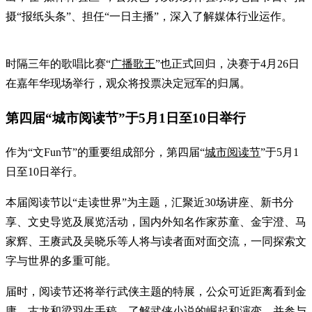
摄“报纸头条”、担任“一日主播”，深入了解媒体行业运作。
时隔三年的歌唱比赛“
广播歌王
”也正式回归，决赛于4月26日
在嘉年华现场举行，观众将投票决定冠军的归属。
第四届“城市阅读节”于5月1日至10日举行
作为“文Fun节”的重要组成部分，第四届“
城市阅读节
”于5月1
日至10日举行。
本届阅读节以“走读世界”为主题，汇聚近30场讲座、新书分
享、文史导览及展览活动，国内外知名作家苏童、金宇澄、马
家辉、王赓武及吴晓乐等人将与读者面对面交流，一同探索文
字与世界的多重可能。
届时，阅读节还将举行武侠主题的特展，公众可近距离看到金
庸、古龙和梁羽生手稿，了解武侠小说的崛起和演变，并参与