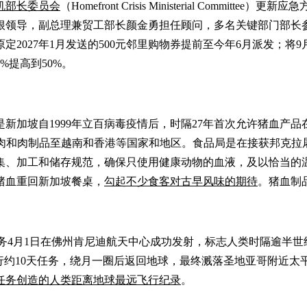
机部长委员会
（Homefront Crisis Ministerial Committee）更
根领导，副总理兼贸工部长颜金勇担任顾问，多名关键部门部长
027年1月发送的500元邻里购物券提前至今年6月派发；将9月
%提高到50%。
是新加坡自1999年立百病毒疫情后，时隔27年首次允许猪血产品在本地
司也出口猪肉和肉制品至越南和香港等国家和地区。食品局是在接获
集、加工和储存规范，确保只使用健康动物的血液，及以恰当的
猪血重回新加坡餐桌，
勾起不少食客对古早风味的期待
。猪血制
 2）任务4月1日在佛州肯尼迪航天中心成功发射，标志人类时隔逾半
约10天任务，绕月一圈后返回地球，最终溅落圣地亚哥附近太平洋
月球任务创造的人类距离地球最远飞行纪录
。