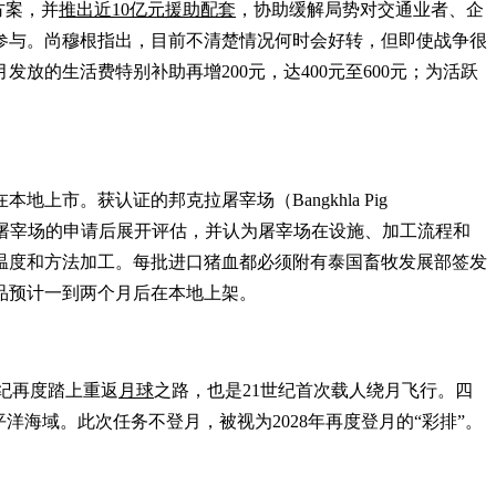
新应急方案，并
推出近10亿元援助配套
，协助缓解局势对交通业者、企
参与。尚穆根指出，目前不清楚情况何时会好转，但即使战争很
发放的生活费特别补助再增200元，达400元至600元；为活跃
上市。获认证的邦克拉屠宰场（Bangkhla Pig
邦克拉屠宰场的申请后展开评估，并认为屠宰场在设施、加工流程和
温度和方法加工。每批进口猪血都必须附有泰国畜牧发展部签发
品预计一到两个月后在本地上架。
世纪再度踏上重返
月球
之路，也是21世纪首次载人绕月飞行。四
海域。此次任务不登月，被视为2028年再度登月的“彩排”。