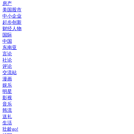
房产
美国股市
中小企业
起步创新
财经人物
国际
中国
东南亚
言论
社论
评论
交流站
漫画
娱乐
明星
影视
音乐
韩流
送礼
生活
壮龄go!