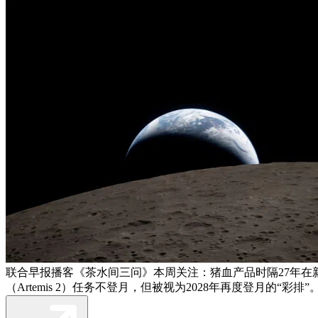
联合早报播客《茶水间三问》本周关注：猪血产品时隔27年在
（Artemis 2）任务不登月，但被视为2028年再度登月的“彩排