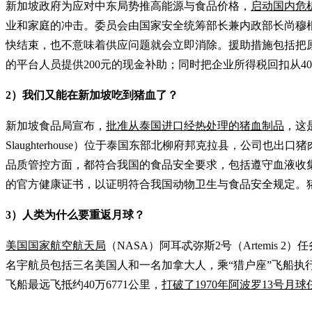
新加坡政府为应对中东局势推高能源与食品价格，
启动国内危
业和家庭的冲击。委员会由国家安全统筹部长兼内政部长尚穆
快结束，也不意味着供应问题就会立即消除。援助措施包括把原定2
的平台人员提供200元的现金补助；同时把企业所得税回扣从40
2）我们又能在新加坡吃到猪血了？
新加坡食品局宣布，
批准从泰国进口经热处理的猪血制品
，这
Slaughterhouse）位于泰国东部北柳府邦克拉县，公
品质管控方面，都符合我国的食品安全要求，包括遵守血液收
的官方健康证书，以证明符合我国动物卫生与食品安全规定。
3）人类为什么要重返月球？
美国国家航空航天局
（NASA）阿耳忒弥斯2号（Artemis
名宇航员包括三名美国人和一名加拿大人，乘“猎户座”飞船执行
飞船最远飞抵约40万6771公里，
打破了1970年阿波罗13号