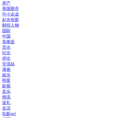
房产
美国股市
中小企业
起步创新
财经人物
国际
中国
东南亚
言论
社论
评论
交流站
漫画
娱乐
明星
影视
音乐
韩流
送礼
生活
壮龄go!