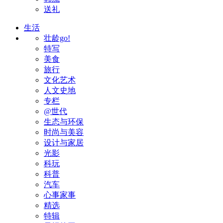
送礼
生活
壮龄go!
特写
美食
旅行
文化艺术
人文史地
专栏
@世代
生态与环保
时尚与美容
设计与家居
光影
科玩
科普
汽车
心事家事
精选
特辑