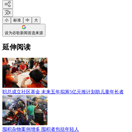
小
标准
中
大
设为谷歌新闻首选来源
延伸阅读
职总成立社区基金 未来五年拟筹5亿元推计划助儿童年长者
囤积杂物案例增多 囤积者包括年轻人