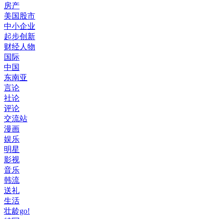
房产
美国股市
中小企业
起步创新
财经人物
国际
中国
东南亚
言论
社论
评论
交流站
漫画
娱乐
明星
影视
音乐
韩流
送礼
生活
壮龄go!