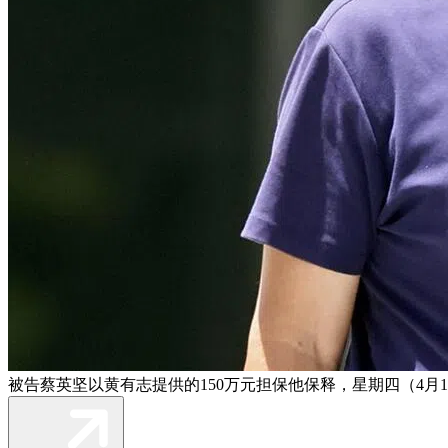
被告蔡英坚以黄有志提供的150万元担保他保释，星期四（4月