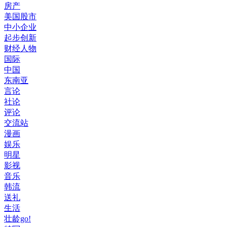
房产
美国股市
中小企业
起步创新
财经人物
国际
中国
东南亚
言论
社论
评论
交流站
漫画
娱乐
明星
影视
音乐
韩流
送礼
生活
壮龄go!