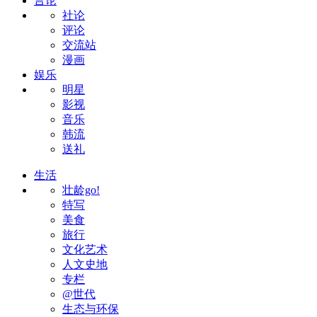
言论
社论
评论
交流站
漫画
娱乐
明星
影视
音乐
韩流
送礼
生活
壮龄go!
特写
美食
旅行
文化艺术
人文史地
专栏
@世代
生态与环保