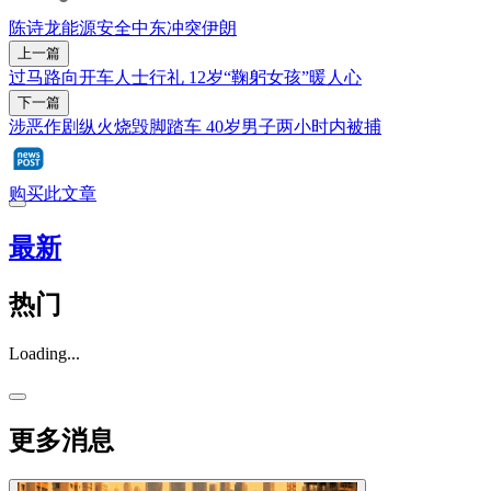
陈诗龙
能源安全
中东冲突
伊朗
上一篇
过马路向开车人士行礼 12岁“鞠躬女孩”暖人心
下一篇
涉恶作剧纵火烧毁脚踏车 40岁男子两小时内被捕
购买此文章
最新
热门
Loading...
更多消息