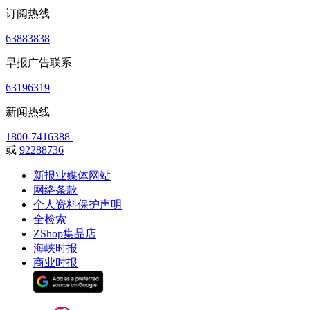
订阅热线
63883838
早报广告联系
63196319
新闻热线
1800-7416388
或
92288736
新报业媒体网站
网络条款
个人资料保护声明
全检索
ZShop集品店
海峡时报
商业时报