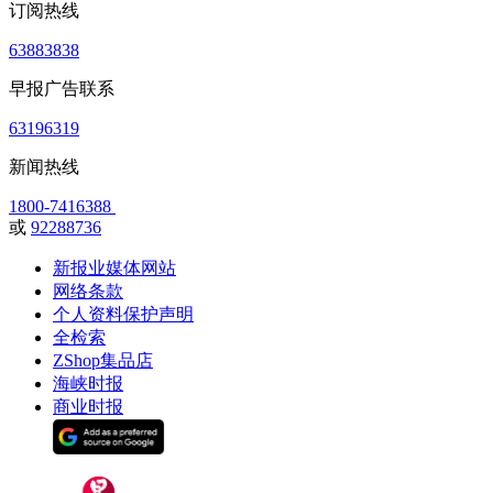
订阅热线
63883838
早报广告联系
63196319
新闻热线
1800-7416388
或
92288736
新报业媒体网站
网络条款
个人资料保护声明
全检索
ZShop集品店
海峡时报
商业时报