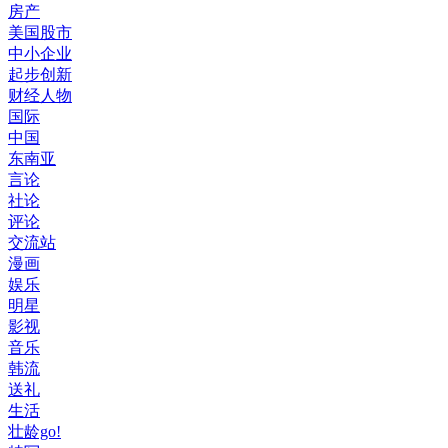
房产
美国股市
中小企业
起步创新
财经人物
国际
中国
东南亚
言论
社论
评论
交流站
漫画
娱乐
明星
影视
音乐
韩流
送礼
生活
壮龄go!