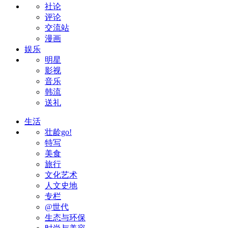
社论
评论
交流站
漫画
娱乐
明星
影视
音乐
韩流
送礼
生活
壮龄go!
特写
美食
旅行
文化艺术
人文史地
专栏
@世代
生态与环保