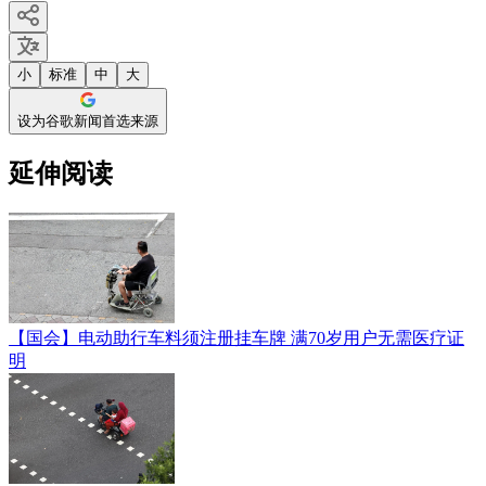
小
标准
中
大
设为谷歌新闻首选来源
延伸阅读
【国会】电动助行车料须注册挂车牌 满70岁用户无需医疗证
明