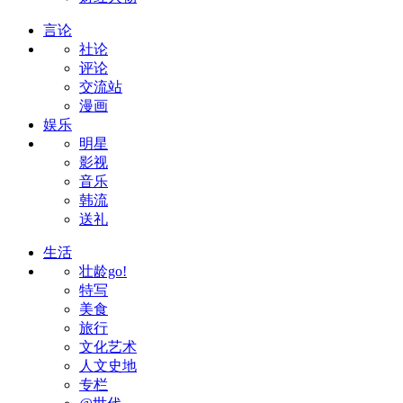
言论
社论
评论
交流站
漫画
娱乐
明星
影视
音乐
韩流
送礼
生活
壮龄go!
特写
美食
旅行
文化艺术
人文史地
专栏