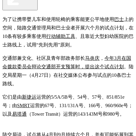
为了让携带婴儿车和使用轮椅的乘客能更公平地使用
巴士
上的
空间，陆路交通管理局和巴士业者开展六个月的试点计划，在
10条有较多乘客使用
行动辅助工具
、且靠近大型妇幼医院的巴
士路线上，试用“先到先用”原则。
交通部兼文化、社区及青年部政务部长
马炎庆
，
今年3月在国
会拨款委员会辩论交通部开支预算时，提出这个试点计划
。陆
交局星期一（4月27日）在社交媒体公布参与试点的10条巴士
路线。
它们是由
新捷运
运营的5/5A/5B号、54号、57号、851/851e
号；由
SMRT
运营的67号、131/131A号、166号、960/960e号；
以及
易塔通
（Tower Transit）运营的143/143M号和980号。
陆交局说，试点将从4月到9月持续六个月，并有可能拓展到其