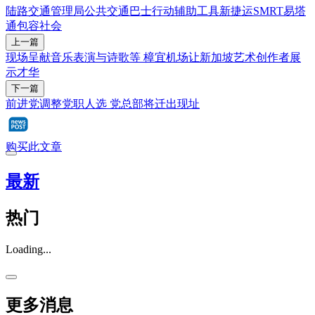
陆路交通管理局
公共交通
巴士
行动辅助工具
新捷运
SMRT
易塔
通
包容社会
上一篇
现场呈献音乐表演与诗歌等 樟宜机场让新加坡艺术创作者展
示才华
下一篇
前进党调整党职人选 党总部将迁出现址
购买此文章
最新
热门
Loading...
更多消息