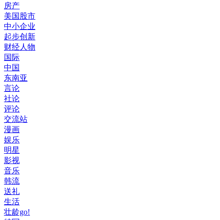
房产
美国股市
中小企业
起步创新
财经人物
国际
中国
东南亚
言论
社论
评论
交流站
漫画
娱乐
明星
影视
音乐
韩流
送礼
生活
壮龄go!