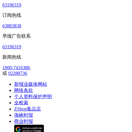
63196319
订阅热线
63883838
早报广告联系
63196319
新闻热线
1800-7416388
或
92288736
新报业媒体网站
网络条款
个人资料保护声明
全检索
ZShop集品店
海峡时报
商业时报