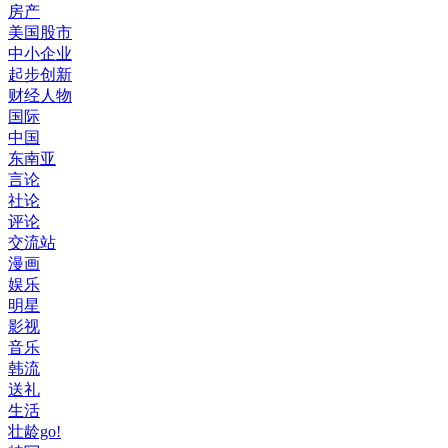
房产
美国股市
中小企业
起步创新
财经人物
国际
中国
东南亚
言论
社论
评论
交流站
漫画
娱乐
明星
影视
音乐
韩流
送礼
生活
壮龄go!