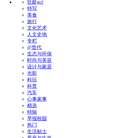
壮龄go!
特写
美食
旅行
文化艺术
人文史地
专栏
@世代
生态与环保
时尚与美容
设计与家居
光影
科玩
科普
汽车
心事家事
精选
特辑
早报校园
热门
生活贴士
星座与生肖