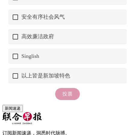
新闻速递
订阅新闻速递，洞悉时代脉搏。