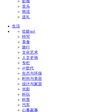
影视
音乐
韩流
送礼
生活
壮龄go!
特写
美食
旅行
文化艺术
人文史地
专栏
@世代
生态与环保
时尚与美容
设计与家居
光影
科玩
科普
汽车
心事家事