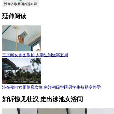
设为谷歌新闻首选来源
延伸阅读
三度闯女厕图偷拍 大学生判坐牢五周
涉在校内女厕偷窥女生 南洋初级学院男学生被勒令停学
妇诉惊见壮汉 走出泳池女浴间