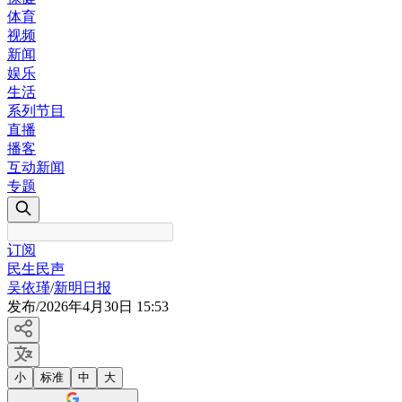
体育
视频
新闻
娱乐
生活
系列节目
直播
播客
互动新闻
专题
订阅
民生民声
吴依瑾
/
新明日报
发布
/
2026年4月30日 15:53
小
标准
中
大