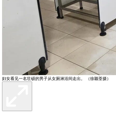
妇女看见一名壮硕的男子从女厕淋浴间走出。 （徐颖荃摄）