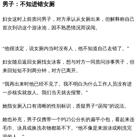
男子：不知进错女厕
妇女这时上前质问男子，对方承认从女厕出来，但解释称自己
首次到访这个游泳池，因不熟悉情况而误闯。
“他很淡定，说女厕内当时没有人，他不知道自己走错了。”
妇女随后返回女厕找女泳客，想与对方一同质问涉事男子，但
来回短短不到两分钟，对方已离开。
“我再出来时他已经不见了。我不明白为什么工作人员没有进
一步核实就放人。我们当天就去报警。”
她指女厕入口有清晰的性别标识，质疑男子“误闯”的说法。
她也补充，男子仅携带一个约25公分长的扁平小包，看起来连
毛巾、泳具或换洗衣物都装不下。“他不像是来游泳或刚洗完
澡的人。”