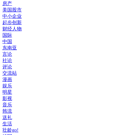
房产
美国股市
中小企业
起步创新
财经人物
国际
中国
东南亚
言论
社论
评论
交流站
漫画
娱乐
明星
影视
音乐
韩流
送礼
生活
壮龄go!