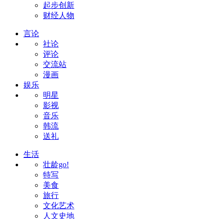
起步创新
财经人物
言论
社论
评论
交流站
漫画
娱乐
明星
影视
音乐
韩流
送礼
生活
壮龄go!
特写
美食
旅行
文化艺术
人文史地