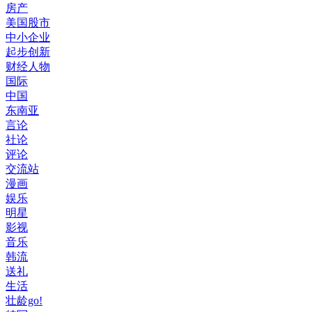
房产
美国股市
中小企业
起步创新
财经人物
国际
中国
东南亚
言论
社论
评论
交流站
漫画
娱乐
明星
影视
音乐
韩流
送礼
生活
壮龄go!