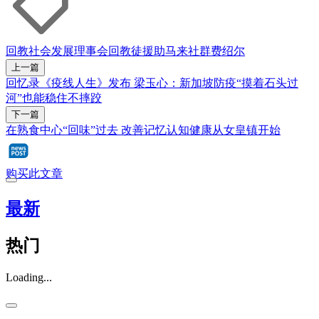
回教社会发展理事会
回教徒
援助
马来社群
费绍尔
上一篇
回忆录《疫线人生》发布 梁玉心：新加坡防疫“摸着石头过
河”也能稳住不摔跤
下一篇
在熟食中心“回味”过去 改善记忆认知健康从女皇镇开始
购买此文章
最新
热门
Loading...