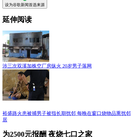
设为谷歌新闻首选来源
延伸阅读
涉三次双溪加株空厂房纵火 20岁男子落网
裕盛路火患被捕男子被指长期扰邻 每晚在窗口烧物品熏扰邻
居
为2500元报酬 夜烧七口之家