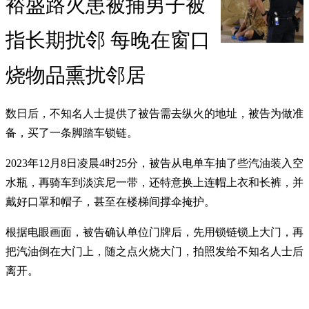
裕盛路火患被捕男子被
指长期扰邻 每晚在窗口
烧物品熏扰邻居
数日后，不知名人士提供了被告需去纵火的地址，被告为做准
备，买了一条脚踏车锁链。
2023年12月8日凌晨4时25分，被告从电单车抽了些汽油装入空
水瓶，再骑车到淡滨尼一带，还特意换上连帽上衣和长裤，并
戴好口罩和帽子，甚至在楼梯间撑伞掩护。
根据电眼画面，被告确认单位门牌后，先用锁链锁上大门，再
把汽油倒在大门上，随之点火烧大门，拍照发给不知名人士后
离开。