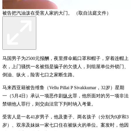
被告把汽油泼在受害人家的大门。 （取自法庭文件）
马国男子为2500元报酬，夜里撑伞戴口罩和帽子，穿着连帽上
衣，上门骚扰一名被指是骗子的欠债人，到组屋单位外锁门、
倒油、纵火，险害七口之家断生路。
马来西亚籍被告维鲁（Vellu Pillai P Sivakkumar，32岁）星期
一（5月4日）承认一项恶作剧
纵火
罪，他所面对的另一项非法
禁锢他人罪行，则交由法官下判时纳入考量。
受害人是一名41岁男子，他及妻子、两名孩子（分别为9岁和3
岁）、双亲及妹妹一家七口住在被纵火的单位。案发时，他因