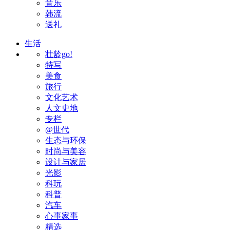
音乐
韩流
送礼
生活
壮龄go!
特写
美食
旅行
文化艺术
人文史地
专栏
@世代
生态与环保
时尚与美容
设计与家居
光影
科玩
科普
汽车
心事家事
精选