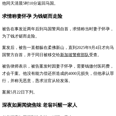
他同天清晨5时10分返回马国。
求情称妻怀孕 为钱铤而走险
被告在事发近两年后到马国警局自首，求情称当时妻子怀孕，
为了钱才铤而走险。
案发后，被告一直都躲在柔佛新山，直到2025年9月4日才向马
国警方自首，并于同日被移交给
新加坡警察部队
受查。
被告律师表示，被告案发时因妻子怀孕，需要钱缴付医药费，
才会干案。他没有能力偿还所造成的4000元损失，但他承认罪
行，并称无恶意，恳求法官从轻发落。
案展5月22日下判。
深夜如厕闻烧焦味 老翁叫醒一家人