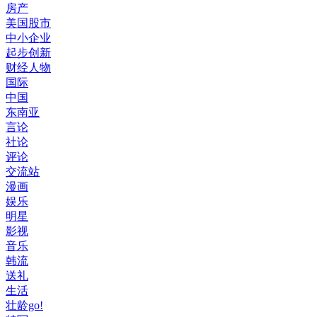
房产
美国股市
中小企业
起步创新
财经人物
国际
中国
东南亚
言论
社论
评论
交流站
漫画
娱乐
明星
影视
音乐
韩流
送礼
生活
壮龄go!