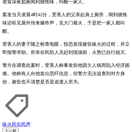
老翁深夜如厕闻到烧焦味，叫醒一家人。
案发当天凌晨4时42分，受害人的父亲起身上厕所，闻到烧焦
味还听见屋外传来爆炸声，见大门着火，于是把一家人都叫
醒。
受害人的妻子随之检查电眼，惊恐发现被告纵火的过程，并立
即报警求助。所幸在民防人员赶到现场前，火势已自行熄灭。
警方在调查此案时，受害人称事发前他因欠人钱而陷入经济困
难。他称有人向他发出恐吓信息，但警方无法追查到对方身
份，被告也不清楚是否是追债人所为。
纵火
民生民声
上一篇