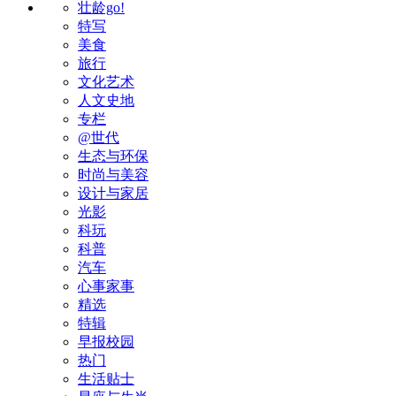
壮龄go!
特写
美食
旅行
文化艺术
人文史地
专栏
@世代
生态与环保
时尚与美容
设计与家居
光影
科玩
科普
汽车
心事家事
精选
特辑
早报校园
热门
生活贴士