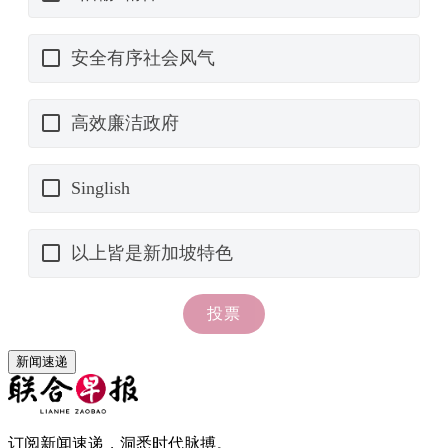
新闻速递
订阅新闻速递，洞悉时代脉搏。