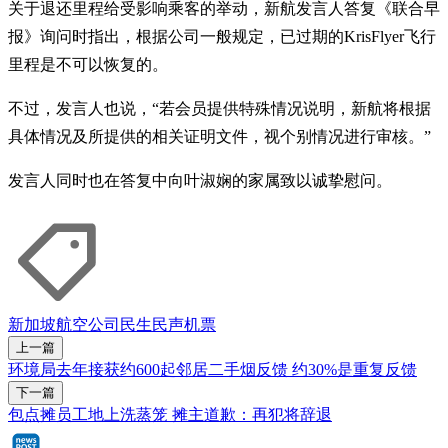
关于退还里程给受影响乘客的举动，新航发言人答复《联合早
报》询问时指出，根据公司一般规定，已过期的KrisFlyer飞行
里程是不可以恢复的。
不过，发言人也说，“若会员提供特殊情况说明，新航将根据
具体情况及所提供的相关证明文件，视个别情况进行审核。”
发言人同时也在答复中向叶淑娴的家属致以诚挚慰问。
新加坡航空公司
民生民声
机票
上一篇
环境局去年接获约600起邻居二手烟反馈 约30%是重复反馈
下一篇
包点摊员工地上洗蒸笼 摊主道歉：再犯将辞退