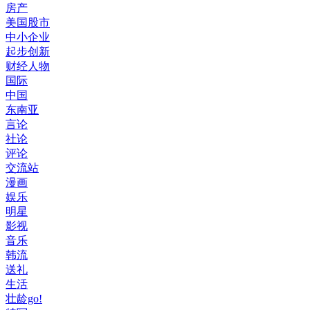
房产
美国股市
中小企业
起步创新
财经人物
国际
中国
东南亚
言论
社论
评论
交流站
漫画
娱乐
明星
影视
音乐
韩流
送礼
生活
壮龄go!