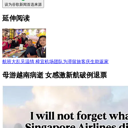
设为谷歌新闻首选来源
延伸阅读
航班大乱见温情 樟宜机场团队为滞留旅客庆生助返家
母游越南病逝 女感激新航破例退票