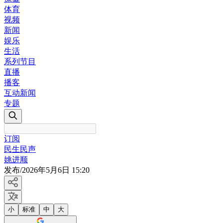
体育
视频
新闻
娱乐
生活
系列节目
直播
播客
互动新闻
专题
订阅
民生民声
姚进顺
发布
/
2026年5月6日 15:20
小
标准
中
大