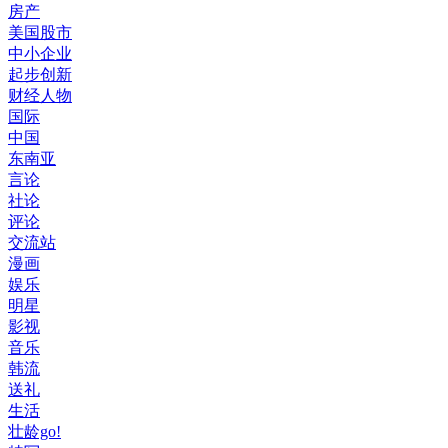
房产
美国股市
中小企业
起步创新
财经人物
国际
中国
东南亚
言论
社论
评论
交流站
漫画
娱乐
明星
影视
音乐
韩流
送礼
生活
壮龄go!