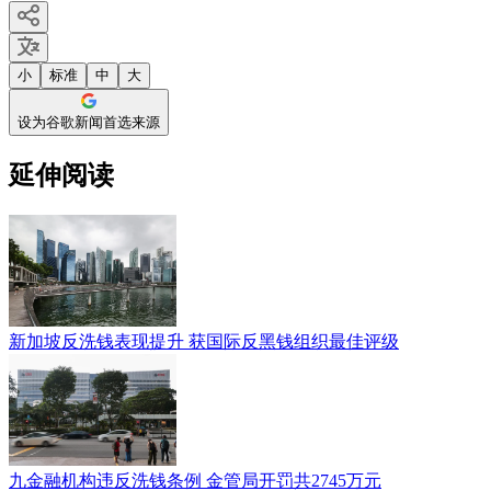
小
标准
中
大
设为谷歌新闻首选来源
延伸阅读
新加坡反洗钱表现提升 获国际反黑钱组织最佳评级
九金融机构违反洗钱条例 金管局开罚共2745万元