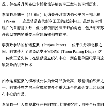
况，并在苏丹阿布巴卡博物馆讲解彭亨王室与彭亨州历史。
李资政星期三（5月6日）到访关丹以南约45公里的王都北根
（Pekan）。这里曾是古代彭亨王国的政治中心。虽然彭亨州
现在的首府是关丹，但北根仍旧扮演王都的角色，包括彭亨苏
丹官邸在内的重要王室建筑物都在这里。
李资政参访的柏诺监狱（Penjara Penor），位于关丹和北根之
间。阿兹莎为了避免彭亨王室织锦（Tenun Pahang Diraja）这
一传统工艺失传，在监狱设立织布中心，亲自指导囚犯学习这
项复杂的织布技术。
如今这座监狱的织布被公认为全马品质最高、最精细的织锦之
一。阿兹莎在内的王室成员在多个重大场合也都会穿上监狱织
布中心的作品。
李资政一行人参观北根苏丹阿布巴卡博物馆时，同样全程由阿