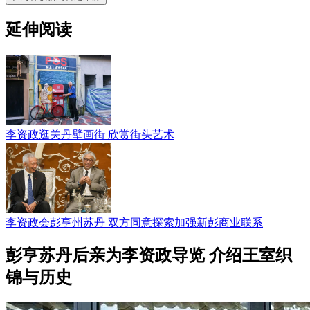
延伸阅读
李资政逛关丹壁画街 欣赏街头艺术
李资政会彭亨州苏丹 双方同意探索加强新彭商业联系
彭亨苏丹后亲为李资政导览 介绍王室织
锦与历史