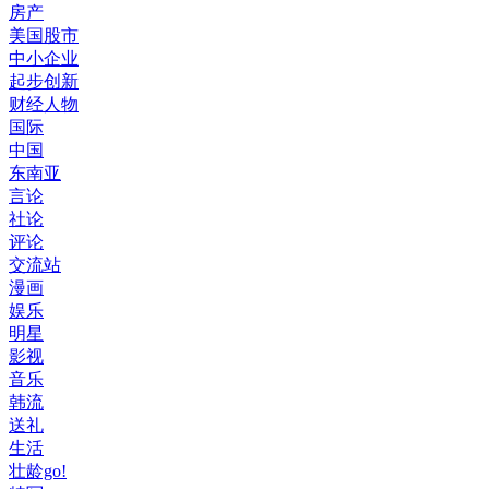
房产
美国股市
中小企业
起步创新
财经人物
国际
中国
东南亚
言论
社论
评论
交流站
漫画
娱乐
明星
影视
音乐
韩流
送礼
生活
壮龄go!