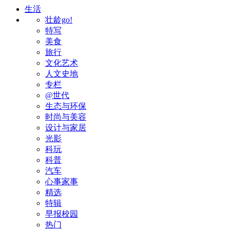
生活
壮龄go!
特写
美食
旅行
文化艺术
人文史地
专栏
@世代
生态与环保
时尚与美容
设计与家居
光影
科玩
科普
汽车
心事家事
精选
特辑
早报校园
热门