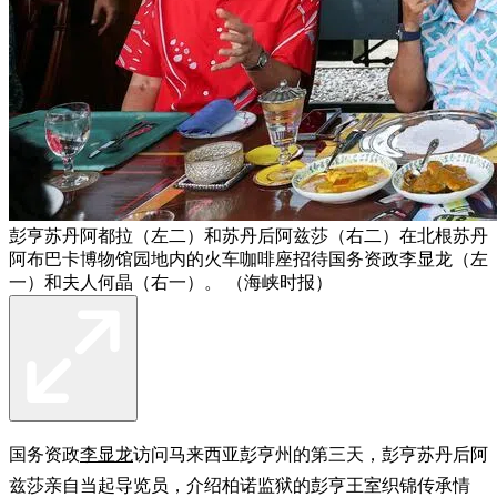
彭亨苏丹阿都拉（左二）和苏丹后阿兹莎（右二）在北根苏丹
阿布巴卡博物馆园地内的火车咖啡座招待国务资政李显龙（左
一）和夫人何晶（右一）。 （海峡时报）
国务资政
李显龙
访问马来西亚彭亨州的第三天，彭亨苏丹后阿
兹莎亲自当起导览员，介绍柏诺监狱的彭亨王室织锦传承情