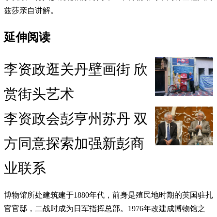
兹莎亲自讲解。
延伸阅读
李资政逛关丹壁画街 欣
赏街头艺术
李资政会彭亨州苏丹 双
方同意探索加强新彭商
业联系
博物馆所处建筑建于1880年代，前身是殖民地时期的英国驻扎
官官邸，二战时成为日军指挥总部。1976年改建成博物馆之