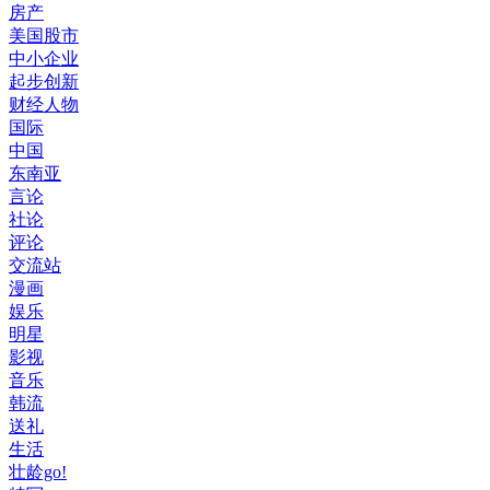
房产
美国股市
中小企业
起步创新
财经人物
国际
中国
东南亚
言论
社论
评论
交流站
漫画
娱乐
明星
影视
音乐
韩流
送礼
生活
壮龄go!