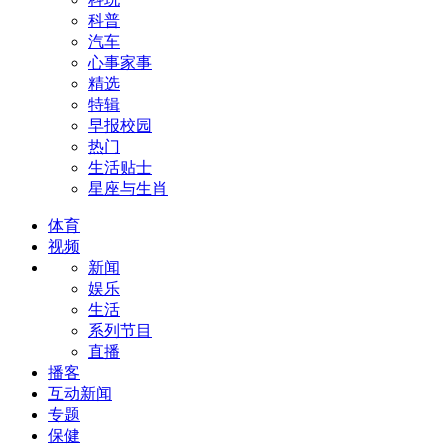
科普
汽车
心事家事
精选
特辑
早报校园
热门
生活贴士
星座与生肖
体育
视频
新闻
娱乐
生活
系列节目
直播
播客
互动新闻
专题
保健