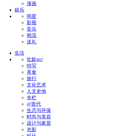
漫画
娱乐
明星
影视
音乐
韩流
送礼
生活
壮龄go!
特写
美食
旅行
文化艺术
人文史地
专栏
@世代
生态与环保
时尚与美容
设计与家居
光影
科玩