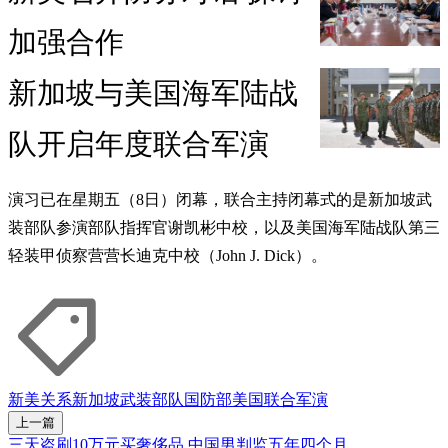
加强合作
新加坡与美国海军陆战
队开启年度联合军演
演习已在星期五（8日）闭幕，联合主持闭幕式的是新加坡武
装部队参演部队指挥官谢凯彬中校，以及美国海军陆战队第三
轻装甲侦察营营长迪克中校（John J. Dick）。
新美关系
新加坡武装部队
国防部
美国
联合军演
上一篇
三天盗刷10万元买奢侈品 中国男判监五年四个月