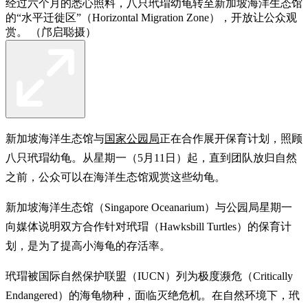
经过六个月的悉心照料，八只玳瑁幼龟转至新加坡海洋生态馆
的“水平迁徙区”（Horizontal Migration Zone），开放让公众观
赏。 （邝启聪摄）
新加坡海洋生态馆与
国家公园局
正在合作展开保育计划，照顾
八只玳瑁幼龟。从星期一（5月11日）起，直到团队放归自然
之前，公众可以在海洋生态馆观赏这些幼龟。
新加坡海洋生态馆（Singapore Oceanarium）与公园局星期一
向媒体说明双方合作针对玳瑁（Hawksbill Turtles）的保育计
划，是为了提高小海龟的存活率。
玳瑁被国际自然保护联盟（IUCN）列为极度濒危（Critically
Endangered）的海龟物种，面临灭绝危机。在自然环境下，玳