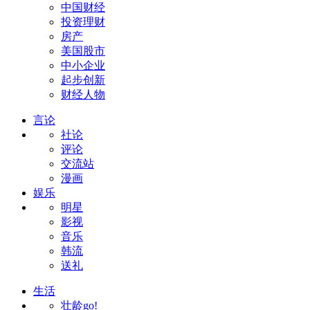
中国财经
投资理财
房产
美国股市
中小企业
起步创新
财经人物
言论
社论
评论
交流站
漫画
娱乐
明星
影视
音乐
韩流
送礼
生活
壮龄go!