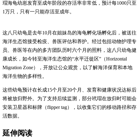
瑁海龟幼崽发育至成年阶段的存活率非常低，预计每1000只至
1万只，只有一只能存活至成年。
这八只幼龟是去年10月在姐妹岛的海龟孵化场孵化后，被送往
海洋生态馆接受检疫、兽医评估和养护。经过包括动物护理专
员、兽医等在内的多方团队历时六个月的照料，这八只幼龟健
康成长，如今转至海洋生态馆的“水平迁徙区”（Horizontal
Migration Zone），开放让公众观赏，以了解海洋保育和本地
海洋生物的多样性。
这些幼龟预计在长成15个月至20个月、发育和健康状况达标后
将被放归野外。为了支持后续监测，部分玳瑁在放归时可能会
安装卫星器和标牌（flipper tag），以收集它们的移动路径和存
活数据。
延伸阅读