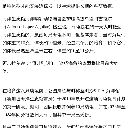
足够体型才能安装追踪器，以持续提供长期的科研数据。
海洋生态馆海洋哺乳动物与兽医护理高级总监阿吉拉尔
（Alfonso Lopez Aguilar）医生说，海龟是在约一天大时抵达
海洋生态馆的。虽然每只海龟不同，但基本来看，当时海龟们
的体重约10克、体长约10厘米。经过六个月的培育，如今它们
的体长已增至25厘米左右，体重约10至11公斤。
阿吉拉尔说：“预计到明年，这些海龟的体型将比目前大约一
倍。”
在培育这八只幼龟前，公园局也与时称圣淘沙S.E.A.海洋馆
（新加坡海洋生态馆前身）于2019年展开过这项海龟保育计划
的第一阶段。期间，团队接收并饲养10只幼龟，并在2023年至
2024年间分批放归大海，但其中一只已夭折。
其中三只幼龟佩戴卫星追踪器，放归姐妹岛海洋生态园几天