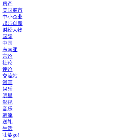
房产
美国股市
中小企业
起步创新
财经人物
国际
中国
东南亚
言论
社论
评论
交流站
漫画
娱乐
明星
影视
音乐
韩流
送礼
生活
壮龄go!