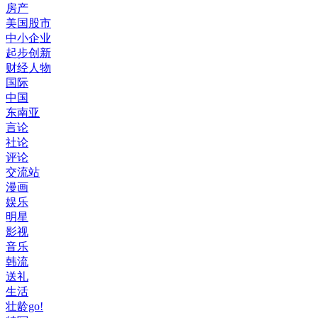
房产
美国股市
中小企业
起步创新
财经人物
国际
中国
东南亚
言论
社论
评论
交流站
漫画
娱乐
明星
影视
音乐
韩流
送礼
生活
壮龄go!