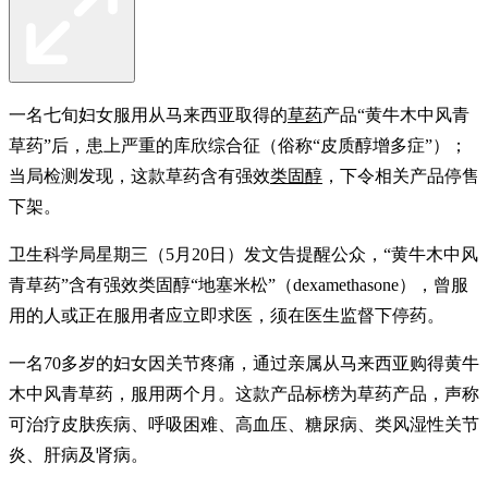
一名七旬妇女服用从马来西亚取得的
草药
产品“黄牛木中风青
草药”后，患上严重的库欣综合征（俗称“皮质醇增多症”）；
当局检测发现，这款草药含有强效
类固醇
，下令相关产品停售
下架。
卫生科学局星期三（5月20日）发文告提醒公众，“黄牛木中风
青草药”含有强效类固醇“地塞米松”（dexamethasone），曾服
用的人或正在服用者应立即求医，须在医生监督下停药。
一名70多岁的妇女因关节疼痛，通过亲属从马来西亚购得黄牛
木中风青草药，服用两个月。这款产品标榜为草药产品，声称
可治疗皮肤疾病、呼吸困难、高血压、糖尿病、类风湿性关节
炎、肝病及肾病。