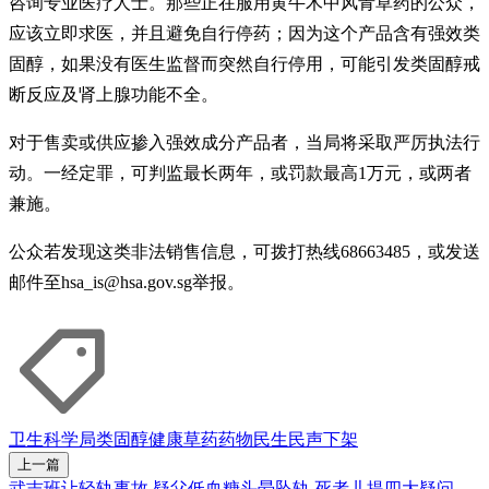
咨询专业医疗人士。那些正在服用黄牛木中风青草药的公众，
应该立即求医，并且避免自行停药；因为这个产品含有强效类
固醇，如果没有医生监督而突然自行停用，可能引发类固醇戒
断反应及肾上腺功能不全。
对于售卖或供应掺入强效成分产品者，当局将采取严厉执法行
动。一经定罪，可判监最长两年，或罚款最高1万元，或两者
兼施。
公众若发现这类非法销售信息，可拨打热线68663485，或发送
邮件至hsa_is@hsa.gov.sg举报。
卫生科学局
类固醇
健康
草药
药物
民生民声
下架
上一篇
武吉班让轻轨事故 疑父低血糖头晕坠轨 死者儿提四大疑问