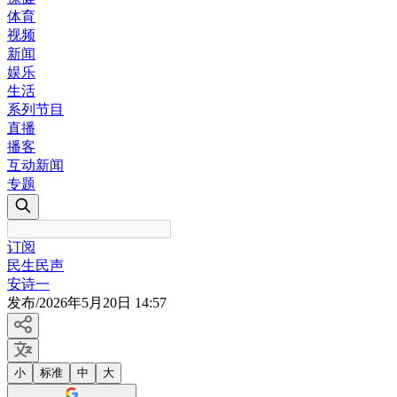
体育
视频
新闻
娱乐
生活
系列节目
直播
播客
互动新闻
专题
订阅
民生民声
安诗一
发布
/
2026年5月20日 14:57
小
标准
中
大