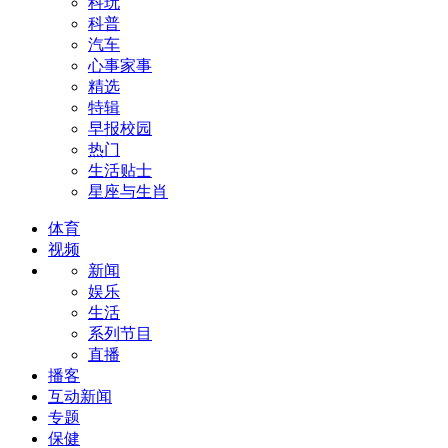
科玩
科普
汽车
心事家事
精选
特辑
早报校园
热门
生活贴士
星座与生肖
体育
视频
新闻
娱乐
生活
系列节目
直播
播客
互动新闻
专题
保健