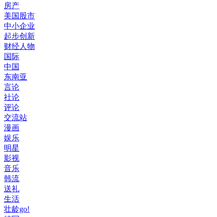
房产
美国股市
中小企业
起步创新
财经人物
国际
中国
东南亚
言论
社论
评论
交流站
漫画
娱乐
明星
影视
音乐
韩流
送礼
生活
壮龄go!