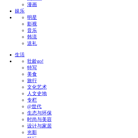
漫画
娱乐
明星
影视
音乐
韩流
送礼
生活
壮龄go!
特写
美食
旅行
文化艺术
人文史地
专栏
@世代
生态与环保
时尚与美容
设计与家居
光影