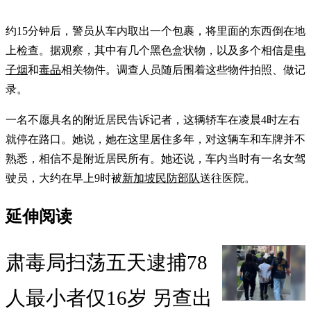
约15分钟后，警员从车内取出一个包裹，将里面的东西倒在地
上检查。据观察，其中有几个黑色盒状物，以及多个相信是
电
子烟
和
毒品
相关物件。调查人员随后围着这些物件拍照、做记
录。
一名不愿具名的附近居民告诉记者，这辆轿车在凌晨4时左右
就停在路口。她说，她在这里居住多年，对这辆车和车牌并不
熟悉，相信不是附近居民所有。她还说，车内当时有一名女驾
驶员，大约在早上9时被
新加坡民防部队
送往医院。
延伸阅读
肃毒局扫荡五天逮捕78
人最小者仅16岁 另查出