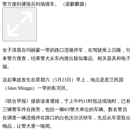
警方接到通报后到场搜车。 （梁麒麟摄）
女子清晨在玛丽蒙一带的路口违规停车，在驾驶座上沉睡，引
来警方搜查，结果警犬从车内搜出疑似毒品、相关器具和电子
烟。
这起事故发生在星期六（5月23日）早上，地点是惹兰民固
（Jalan Minggu）一带的私宅区。
《联合早报》接获读者通报，于上午约11时抵达现场时，已有
三辆警车停在路旁，包括一辆K9警犬单位的车辆。数名警员
在调查一辆违规停在路口的白色沃尔沃轿车，先后从车里取出
物品，让警犬逐一嗅闻。