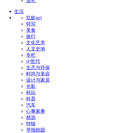
送礼
生活
壮龄go!
特写
美食
旅行
文化艺术
人文史地
专栏
@世代
生态与环保
时尚与美容
设计与家居
光影
科玩
科普
汽车
心事家事
精选
特辑
早报校园