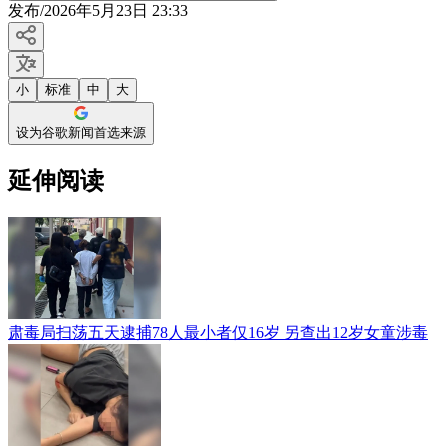
发布
/
2026年5月23日 23:33
小
标准
中
大
设为谷歌新闻首选来源
延伸阅读
肃毒局扫荡五天逮捕78人最小者仅16岁 另查出12岁女童涉毒