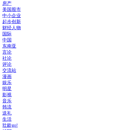
房产
美国股市
中小企业
起步创新
财经人物
国际
中国
东南亚
言论
社论
评论
交流站
漫画
娱乐
明星
影视
音乐
韩流
送礼
生活
壮龄go!