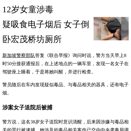
12岁女童涉毒
疑吸食电子烟后 女子倒
卧宏茂桥坊厕所
新加坡警察部队
答复《联合早报》询问时说，警方当天早上8
时50分接获通报后，在上述地点的一辆车里，发现一名女子在
驾驶座上睡着，于是将她叫醒，并进行检查。
警员随后在车内发现疑似毒品、与毒品相关的器具，还有电子
烟。
涉案女子送院后被捕
警方说，这名38岁女子送院时意识清醒，后来因涉嫌与毒品相
关的罪行被逮捕。她涉及的毒品相关案件已交由中央肃毒局调