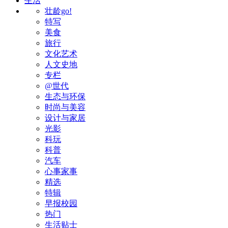
生活
壮龄go!
特写
美食
旅行
文化艺术
人文史地
专栏
@世代
生态与环保
时尚与美容
设计与家居
光影
科玩
科普
汽车
心事家事
精选
特辑
早报校园
热门
生活贴士