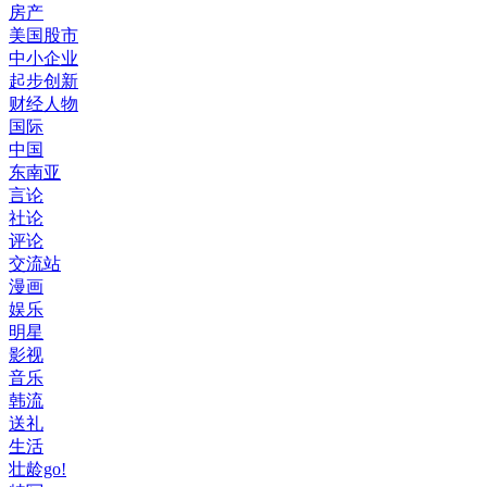
房产
美国股市
中小企业
起步创新
财经人物
国际
中国
东南亚
言论
社论
评论
交流站
漫画
娱乐
明星
影视
音乐
韩流
送礼
生活
壮龄go!