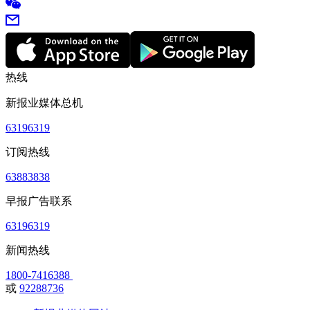
热线
新报业媒体总机
63196319
订阅热线
63883838
早报广告联系
63196319
新闻热线
1800-7416388
或
92288736