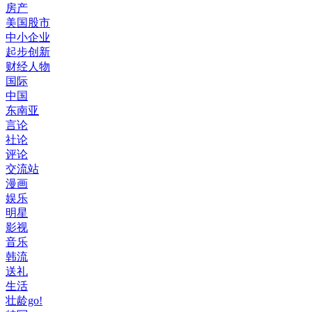
房产
美国股市
中小企业
起步创新
财经人物
国际
中国
东南亚
言论
社论
评论
交流站
漫画
娱乐
明星
影视
音乐
韩流
送礼
生活
壮龄go!