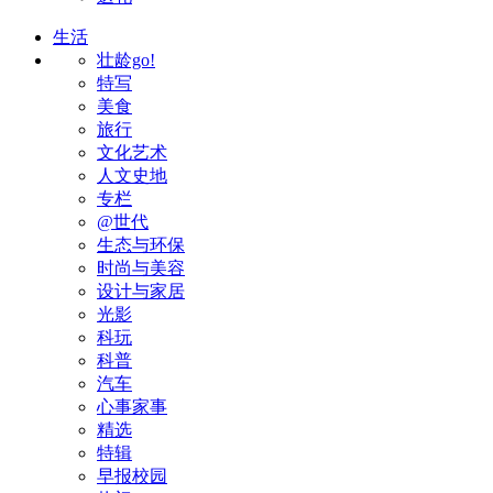
生活
壮龄go!
特写
美食
旅行
文化艺术
人文史地
专栏
@世代
生态与环保
时尚与美容
设计与家居
光影
科玩
科普
汽车
心事家事
精选
特辑
早报校园