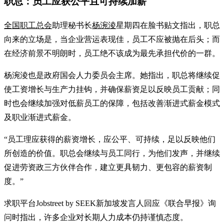
职总：员工应获公平且可持续加薪
全国职工总会
助理秘书长
杨涴淩
星期四在脸书贴文指出，职总
向来的立场是，当企业营运表现佳，员工不应被抛在后头；而
在经济前景不明朗时，员工绝不该成为最先承担代价的一群。
杨涴淩也是政府国会人力委员会主席。她指出，职总将继续促
使工资增长与生产力挂钩，并确保薪资足以反映员工贡献；同
时也会继续加强对低薪员工的保障，包括改善渐进式薪金模式
及职业渐进式薪金。
“员工理应获得的薪资增长，应公平、可持续，足以反映他们
所创造的价值。职总会继续与员工同行，为他们发声，并继续
促进劳资政三方伙伴合作，建立更具韧力、更包容的薪资制
度。”
求职平台Jobstreet by SEEK新加坡发言人回应《联合早报》询
问时指出，许多企业对长期人力成本仍持谨慎态度。