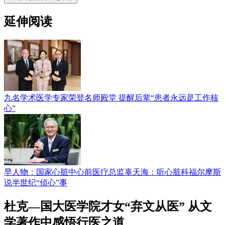
延伸阅读
九名学术医学专家荣登名师殿堂 提醒后辈“患者永远是工作核
心”
早人物：国家心脏中心前医疗总监辜天海：听心脏科福尔摩斯
说半世纪“侦心”事
杜克—国大医学院才女“弃文从医” 从文
学著作中感悟行医之道