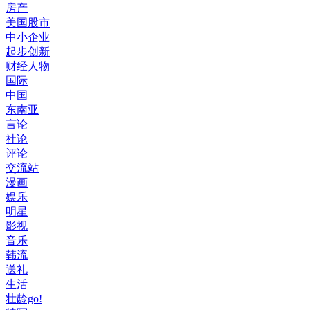
房产
美国股市
中小企业
起步创新
财经人物
国际
中国
东南亚
言论
社论
评论
交流站
漫画
娱乐
明星
影视
音乐
韩流
送礼
生活
壮龄go!