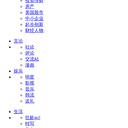
投资理财
房产
美国股市
中小企业
起步创新
财经人物
言论
社论
评论
交流站
漫画
娱乐
明星
影视
音乐
韩流
送礼
生活
壮龄go!
特写