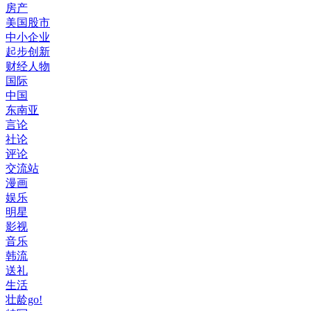
房产
美国股市
中小企业
起步创新
财经人物
国际
中国
东南亚
言论
社论
评论
交流站
漫画
娱乐
明星
影视
音乐
韩流
送礼
生活
壮龄go!