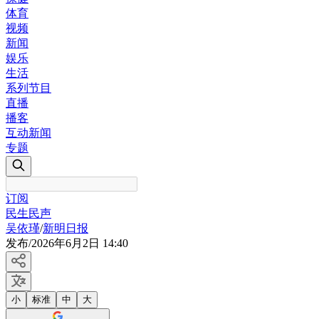
体育
视频
新闻
娱乐
生活
系列节目
直播
播客
互动新闻
专题
订阅
民生民声
吴依瑾
/
新明日报
发布
/
2026年6月2日 14:40
小
标准
中
大