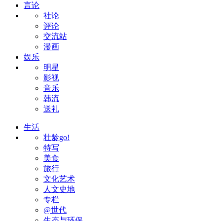
言论
社论
评论
交流站
漫画
娱乐
明星
影视
音乐
韩流
送礼
生活
壮龄go!
特写
美食
旅行
文化艺术
人文史地
专栏
@世代
生态与环保