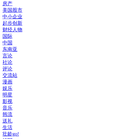
房产
美国股市
中小企业
起步创新
财经人物
国际
中国
东南亚
言论
社论
评论
交流站
漫画
娱乐
明星
影视
音乐
韩流
送礼
生活
壮龄go!