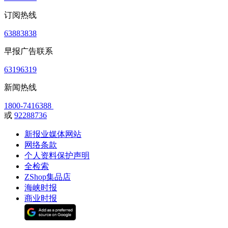
订阅热线
63883838
早报广告联系
63196319
新闻热线
1800-7416388
或
92288736
新报业媒体网站
网络条款
个人资料保护声明
全检索
ZShop集品店
海峡时报
商业时报