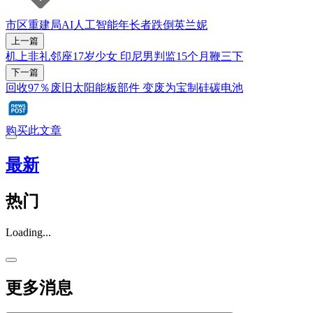
市区重建局
AI
人工智能
年长者
跌倒
英兰妮
上一篇
机上非礼邻座17岁少女 印尼男判监15个月鞭三下
下一篇
回收97％废旧太阳能板部件 变废为宝制硅碳电池
购买此文章
最新
热门
Loading...
更多消息