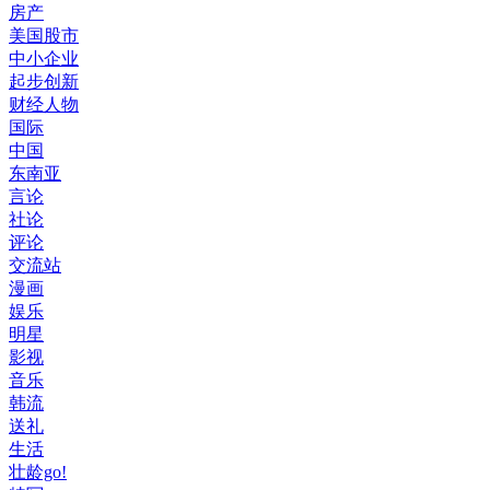
房产
美国股市
中小企业
起步创新
财经人物
国际
中国
东南亚
言论
社论
评论
交流站
漫画
娱乐
明星
影视
音乐
韩流
送礼
生活
壮龄go!