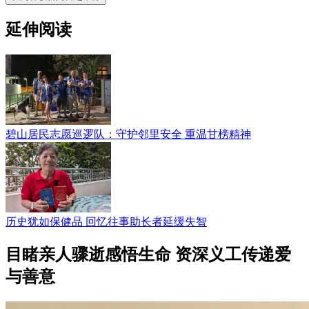
延伸阅读
碧山居民志愿巡逻队：守护邻里安全 重温甘榜精神
历史犹如保健品 回忆往事助长者延缓失智
目睹亲人骤逝感悟生命 资深义工传递爱
与善意