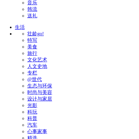
音乐
韩流
送礼
生活
壮龄go!
特写
美食
旅行
文化艺术
人文史地
专栏
@世代
生态与环保
时尚与美容
设计与家居
光影
科玩
科普
汽车
心事家事
精选