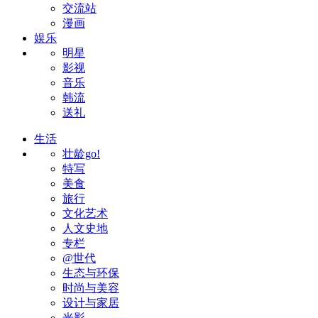
交流站
漫画
娱乐
明星
影视
音乐
韩流
送礼
生活
壮龄go!
特写
美食
旅行
文化艺术
人文史地
专栏
@世代
生态与环保
时尚与美容
设计与家居
光影