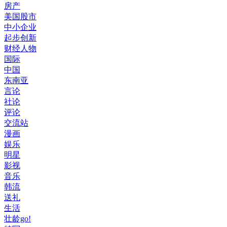
房产
美国股市
中小企业
起步创新
财经人物
国际
中国
东南亚
言论
社论
评论
交流站
漫画
娱乐
明星
影视
音乐
韩流
送礼
生活
壮龄go!