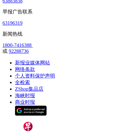
63883838
早报广告联系
63196319
新闻热线
1800-7416388
或
92288736
新报业媒体网站
网络条款
个人资料保护声明
全检索
ZShop集品店
海峡时报
商业时报