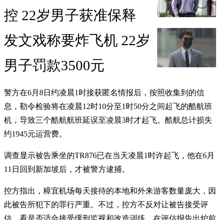
控 22岁男子获准保释
发文戏称要炸飞机 22岁
男子罚款3500元
警方在6月8日约凌晨1时接获匿名情报后，按照收集到的信
息，勒令检验将在凌晨12时10分至1时50分之间起飞的酷航班
机，导致三个酷航航班延误至凌晨3时才起飞。酷航总计损失
约1945元运营费。
调查显示被告乘坐的TR876已在当天凌晨1时许起飞，他在6月
11日回到新加坡后，才被警方逮捕。
控方指出，樟宜机场每天接待的本地和外来游客数量庞大，因
此被告所犯下的罪行严重。不过，控方不反对让被告接受评
估，看是否适合接受缓刑监视和改造训练，在评估报告出炉前