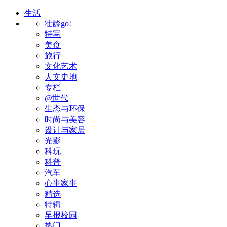
生活
壮龄go!
特写
美食
旅行
文化艺术
人文史地
专栏
@世代
生态与环保
时尚与美容
设计与家居
光影
科玩
科普
汽车
心事家事
精选
特辑
早报校园
热门