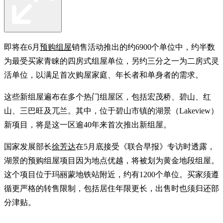
即将在6月
预购组屋
销售活动推出的约6900个单位中，约半数
为最受买家青睐的四房式组屋单位，另约三分之一为二房式灵
活单位，以满足首次购屋家庭、年长者和单身者的需求。
这些新组屋遍布在多个热门组屋区，包括宏茂桥、碧山、红
山、三巴旺及兀兰。其中，位于碧山市镇的湖景（Lakeview）
新项目，将是这一区逾40年来首次推出新组屋。
国家发展部长
徐芳达
在5月底接受《联合早报》专访时透露，
湖景的预购组屋项目因为地点优越，将被划为黄金地段组屋。
这个项目位于玛丽蒙地铁站附近，约有1200个单位。买家须遵
循更严格的转售限制，包括居住年限更长，出售时也须归还部
分津贴。