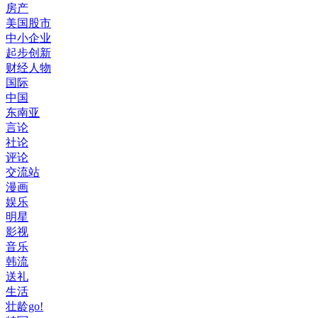
房产
美国股市
中小企业
起步创新
财经人物
国际
中国
东南亚
言论
社论
评论
交流站
漫画
娱乐
明星
影视
音乐
韩流
送礼
生活
壮龄go!