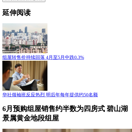
延伸阅读
组屋转售价持续回落 4月至5月中跌0.3%
华社领袖班反应热烈 明后年每年提供约50名额
6月预购组屋销售约半数为四房式 碧山湖
景属黄金地段组屋