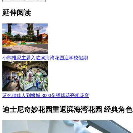
延伸阅读
小熊维尼主题入驻滨海湾花园迎学校假期
蓝色俏佳人到狮城 3000朵绣球花亮相花穹
迪士尼奇妙花园重返滨海湾花园 经典角