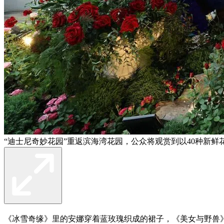
“迪士尼奇妙花园”重返滨海湾花园，公众将观赏到以40种新
《冰雪奇缘》里的安娜穿着蓝玫瑰织成的裙子，《美女与野兽