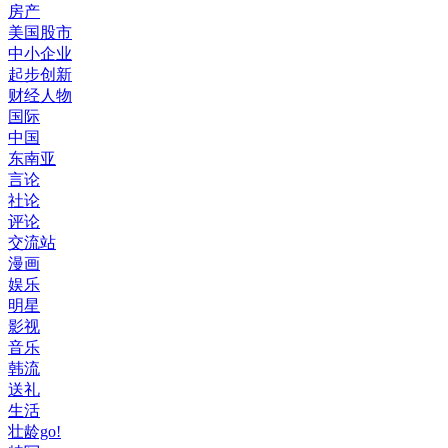
房产
美国股市
中小企业
起步创新
财经人物
国际
中国
东南亚
言论
社论
评论
交流站
漫画
娱乐
明星
影视
音乐
韩流
送礼
生活
壮龄go!