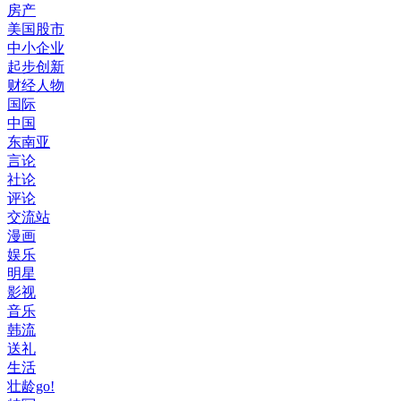
房产
美国股市
中小企业
起步创新
财经人物
国际
中国
东南亚
言论
社论
评论
交流站
漫画
娱乐
明星
影视
音乐
韩流
送礼
生活
壮龄go!