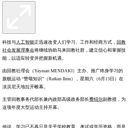
科技与
人工智能
正迅速改变人们学习、工作和经商方式，
回教
社会发展理事会
将继续协助马来回教社群，建立信心和掌握技
能，以适应转变并把握新机遇。
由回教社理会（Yayasan MENDAKI）主办、推广终身学习的
旗舰运动 “赞颂知识”（Raikan Ilmu），星期六（6月13日）在
淡滨尼天地拉开帷幕。
主管回教事务代部长兼内政部高级政务部长
费绍尔
副教授，为
这项年度大型运动主持开幕。
他说，学习已不再只是关乎学校教育、考试或学历资格，而是