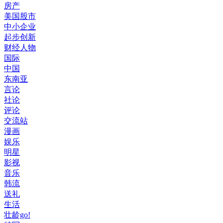
房产
美国股市
中小企业
起步创新
财经人物
国际
中国
东南亚
言论
社论
评论
交流站
漫画
娱乐
明星
影视
音乐
韩流
送礼
生活
壮龄go!