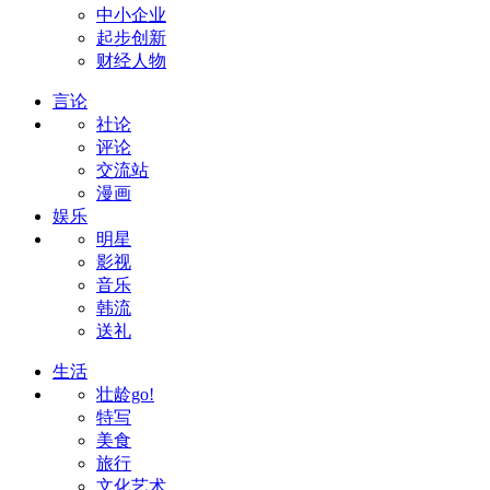
中小企业
起步创新
财经人物
言论
社论
评论
交流站
漫画
娱乐
明星
影视
音乐
韩流
送礼
生活
壮龄go!
特写
美食
旅行
文化艺术