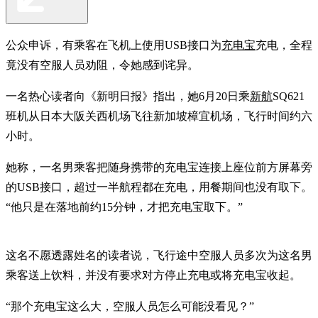
公众申诉，有乘客在飞机上使用USB接口为
充电宝
充电，全程
竟没有空服人员劝阻，令她感到诧异。
一名热心读者向《新明日报》指出，她6月20日乘
新航
SQ621
班机从日本大阪关西机场飞往新加坡樟宜机场，飞行时间约六
小时。
她称，一名男乘客把随身携带的充电宝连接上座位前方屏幕旁
的USB接口，超过一半航程都在充电，用餐期间也没有取下。
“他只是在落地前约15分钟，才把充电宝取下。”
这名不愿透露姓名的读者说，飞行途中空服人员多次为这名男
乘客送上饮料，并没有要求对方停止充电或将充电宝收起。
“那个充电宝这么大，空服人员怎么可能没看见？”