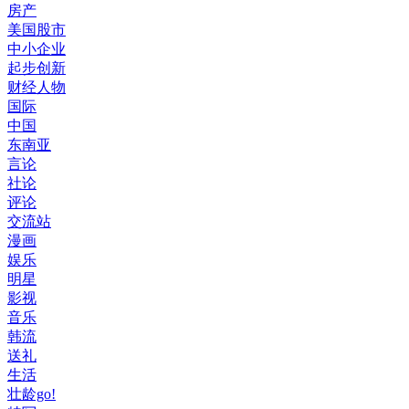
房产
美国股市
中小企业
起步创新
财经人物
国际
中国
东南亚
言论
社论
评论
交流站
漫画
娱乐
明星
影视
音乐
韩流
送礼
生活
壮龄go!