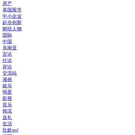
房产
美国股市
中小企业
起步创新
财经人物
国际
中国
东南亚
言论
社论
评论
交流站
漫画
娱乐
明星
影视
音乐
韩流
送礼
生活
壮龄go!