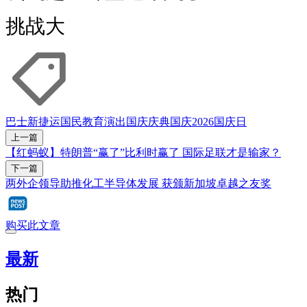
挑战大
巴士
新捷运
国民教育演出
国庆庆典
国庆2026
国庆日
上一篇
【红蚂蚁】特朗普“赢了”比利时赢了 国际足联才是输家？
下一篇
两外企领导助推化工半导体发展 获颁新加坡卓越之友奖
购买此文章
最新
热门