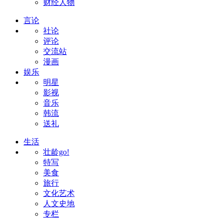
财经人物
言论
社论
评论
交流站
漫画
娱乐
明星
影视
音乐
韩流
送礼
生活
壮龄go!
特写
美食
旅行
文化艺术
人文史地
专栏