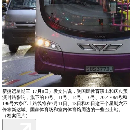
新捷运星期三（7月8日）发文告说，受国民教育演出和庆典预
演封路影响，旗下的10号、11号、14号、16号、70／70M号和
196号六条巴士路线将在7月11日、18日和25日这三个星期六不
停靠新达城、国家体育场和室内体育馆周边的一些巴士站。
（档案照片）