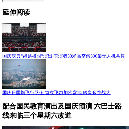
延伸阅读
国庆庆典“超越极限”演出 表演者30米高空偕300架无人机共舞
国庆日国旗飞行队伍 首次飞越加冷盆地 转弯多挑战大
配合国民教育演出及国庆预演 六巴士路
线来临三个星期六改道