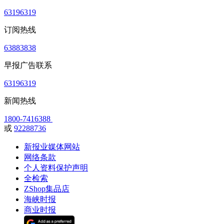
63196319
订阅热线
63883838
早报广告联系
63196319
新闻热线
1800-7416388
或
92288736
新报业媒体网站
网络条款
个人资料保护声明
全检索
ZShop集品店
海峡时报
商业时报