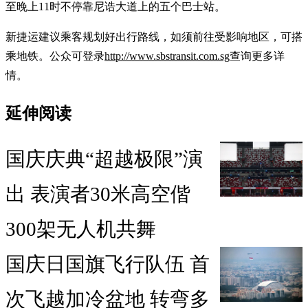
至晚上11时不停靠尼诰大道上的五个巴士站。
新捷运建议乘客规划好出行路线，如须前往受影响地区，可搭
乘地铁。公众可登录
http://www.sbstransit.com.sg
查询更多详
情。
延伸阅读
国庆庆典“超越极限”演
出 表演者30米高空偕
300架无人机共舞
国庆日国旗飞行队伍 首
次飞越加冷盆地 转弯多