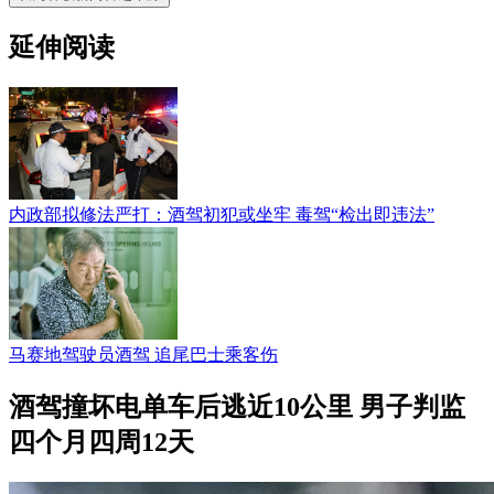
延伸阅读
内政部拟修法严打：酒驾初犯或坐牢 毒驾“检出即违法”
马赛地驾驶员酒驾 追尾巴士乘客伤
酒驾撞坏电单车后逃近10公里 男子判监
四个月四周12天