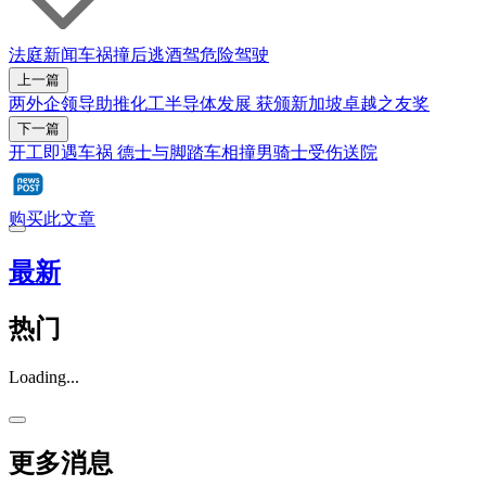
法庭新闻
车祸
撞后逃
酒驾
危险驾驶
上一篇
两外企领导助推化工半导体发展 获颁新加坡卓越之友奖
下一篇
开工即遇车祸 德士与脚踏车相撞男骑士受伤送院
购买此文章
最新
热门
Loading...
更多消息