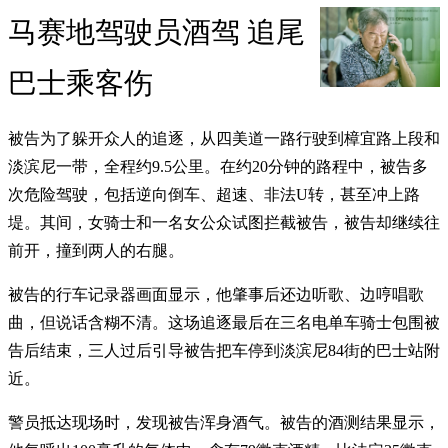
马赛地驾驶员酒驾 追尾
巴士乘客伤
被告为了躲开众人的追逐，从四美道一路行驶到樟宜路上段和
淡滨尼一带，全程约9.5公里。在约20分钟的路程中，被告多
次危险驾驶，包括逆向倒车、超速、非法U转，甚至冲上路
堤。其间，女骑士和一名女公众试图拦截被告，被告却继续往
前开，撞到两人的右腿。
被告的行车记录器画面显示，他肇事后还边听歌、边哼唱歌
曲，但说话含糊不清。这场追逐最后在三名电单车骑士包围被
告后结束，三人过后引导被告把车停到淡滨尼84街的巴士站附
近。
警员抵达现场时，发现被告浑身酒气。被告的酒测结果显示，