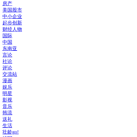
房产
美国股市
中小企业
起步创新
财经人物
国际
中国
东南亚
言论
社论
评论
交流站
漫画
娱乐
明星
影视
音乐
韩流
送礼
生活
壮龄go!