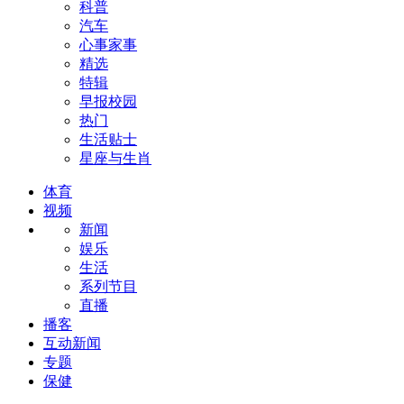
科普
汽车
心事家事
精选
特辑
早报校园
热门
生活贴士
星座与生肖
体育
视频
新闻
娱乐
生活
系列节目
直播
播客
互动新闻
专题
保健