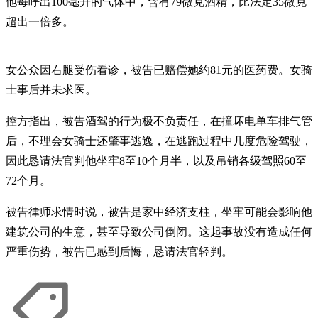
他每呼出100毫升的气体中，含有79微克酒精，比法定35微克
超出一倍多。
女公众因右腿受伤看诊，被告已赔偿她约81元的医药费。女骑
士事后并未求医。
控方指出，被告酒驾的行为极不负责任，在撞坏电单车排气管
后，不理会女骑士还肇事逃逸，在逃跑过程中几度危险驾驶，
因此恳请法官判他坐牢8至10个月半，以及吊销各级驾照60至
72个月。
被告律师求情时说，被告是家中经济支柱，坐牢可能会影响他
建筑公司的生意，甚至导致公司倒闭。这起事故没有造成任何
严重伤势，被告已感到后悔，恳请法官轻判。