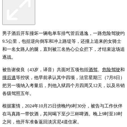
男子酒后开车撞坏一辆电单车排气管后逃逸，一路危险驾驶约
9.5公里，包括逆向倒车和冲上路堤等，还撞上追来的女骑士
和一名女路人的腿，直到被三名热心公众拦下，才结束这场追
逐战。
被告谢俊良（43岁，译音）共面对五项包括
酒驾
、
危险驾驶
和
撞后逃
等控状，他早前承认其中四项，法官星期三（7月8日）
把另一项纳入考量后，判他入狱四个月四周又12天，以及吊销
各级驾照五年。
根据案情，2024年10月25日傍晚约6时30分，被告与工作伙伴
在马真路一带饮酒，其间喝下至少三杯啤酒。晚上9时至10时
之间，他开车准备返回淡滨尼4道住家。