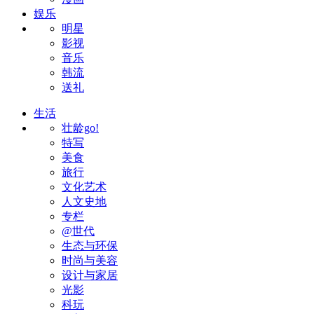
娱乐
明星
影视
音乐
韩流
送礼
生活
壮龄go!
特写
美食
旅行
文化艺术
人文史地
专栏
@世代
生态与环保
时尚与美容
设计与家居
光影
科玩