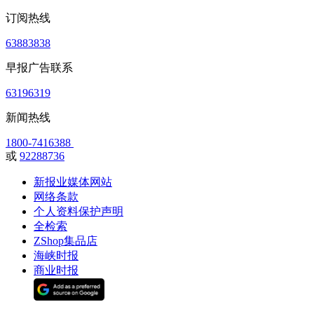
订阅热线
63883838
早报广告联系
63196319
新闻热线
1800-7416388
或
92288736
新报业媒体网站
网络条款
个人资料保护声明
全检索
ZShop集品店
海峡时报
商业时报