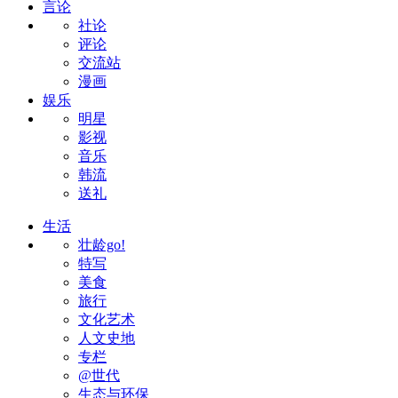
言论
社论
评论
交流站
漫画
娱乐
明星
影视
音乐
韩流
送礼
生活
壮龄go!
特写
美食
旅行
文化艺术
人文史地
专栏
@世代
生态与环保