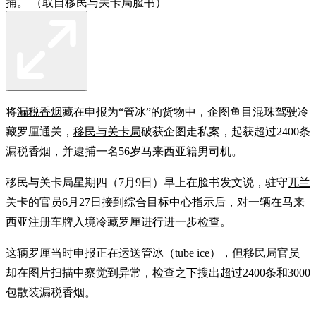
捕。 （取自移民与关卡局脸书）
将
漏税香烟
藏在申报为“管冰”的货物中，企图鱼目混珠驾驶冷
藏罗厘通关，
移民与关卡局
破获企图走私案，起获超过2400条
漏税香烟，并逮捕一名56岁马来西亚籍男司机。
移民与关卡局星期四（7月9日）早上在脸书发文说，驻守
兀兰
关卡
的官员6月27日接到综合目标中心指示后，对一辆在马来
西亚注册车牌入境冷藏罗厘进行进一步检查。
这辆罗厘当时申报正在运送管冰（tube ice），但移民局官员
却在图片扫描中察觉到异常，检查之下搜出超过2400条和3000
包散装漏税香烟。