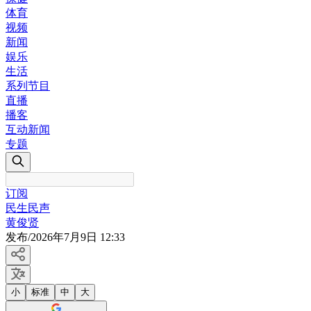
体育
视频
新闻
娱乐
生活
系列节目
直播
播客
互动新闻
专题
订阅
民生民声
黄俊贤
发布
/
2026年7月9日 12:33
小
标准
中
大