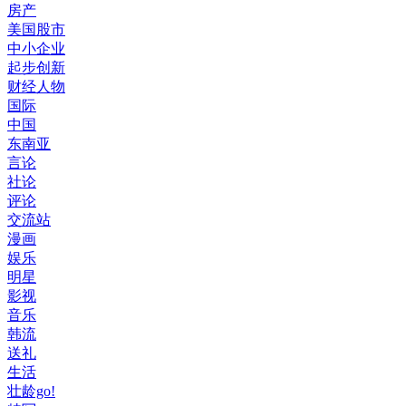
房产
美国股市
中小企业
起步创新
财经人物
国际
中国
东南亚
言论
社论
评论
交流站
漫画
娱乐
明星
影视
音乐
韩流
送礼
生活
壮龄go!