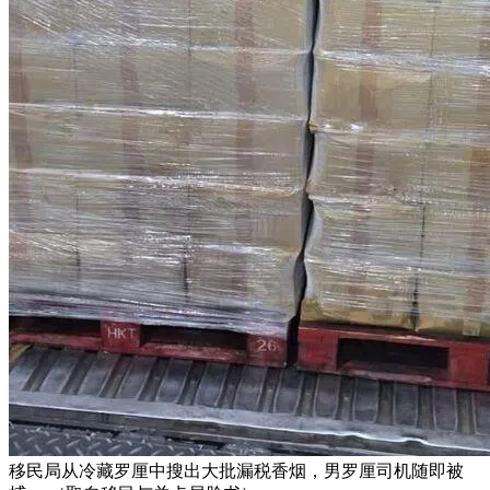
移民局从冷藏罗厘中搜出大批漏税香烟，男罗厘司机随即被