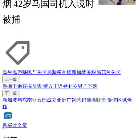
烟 42岁马国司机入境时
被捕
民生民声
移民与关卡局
漏税香烟
新加坡关税局
兀兰关卡
上一篇
涉撇下乘客撞后逃 警方正追寻44岁男子下落
下一篇
新加坡与东南亚五国成立亚洲广告营销传播联盟 促进区域合
作
购买此文章