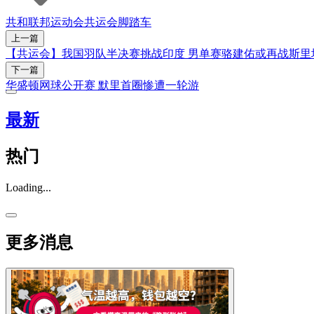
共和联邦运动会
共运会
脚踏车
上一篇
【共运会】我国羽队半决赛挑战印度 男单赛骆建佑或再战斯里
下一篇
华盛顿网球公开赛 默里首圈惨遭一轮游
最新
热门
Loading...
更多消息