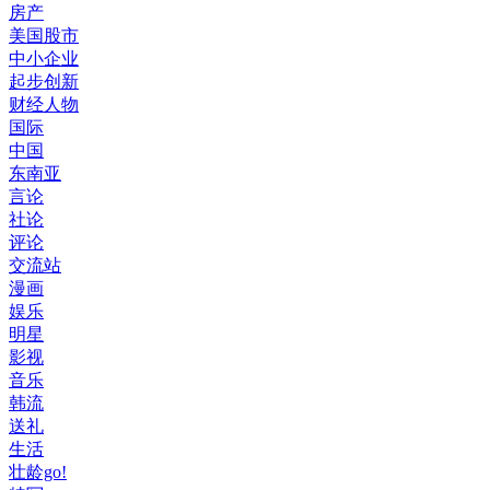
房产
美国股市
中小企业
起步创新
财经人物
国际
中国
东南亚
言论
社论
评论
交流站
漫画
娱乐
明星
影视
音乐
韩流
送礼
生活
壮龄go!